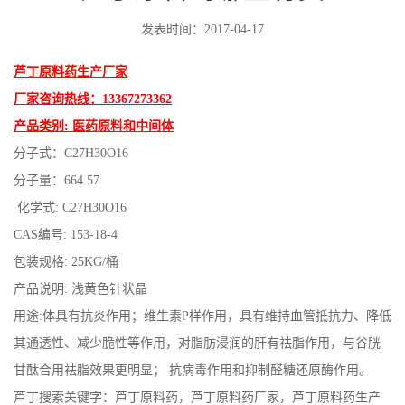
发表时间：2017-04-17
芦丁原料药生产厂家
厂家咨询热线：13367273362
产品类别: 医药原料和中间体
分子式：C27H30O16
分子量：664.57
化学式: C27H30O16
CAS编号: 153-18-4
包装规格: 25KG/桶
产品说明: 浅黄色针状晶
用途:体具有抗炎作用；维生素P样作用，具有维持血管抵抗力、降低
其通透性、减少脆性等作用，对脂肪浸润的肝有祛脂作用，与谷胱
甘酞合用祛脂效果更明显； 抗病毒作用和抑制醛糖还原酶作用。
芦丁搜索关键字：芦丁原料药，芦丁原料药厂家，芦丁原料药生产