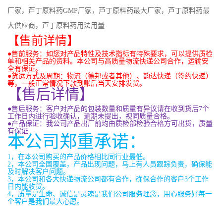
厂家，芦丁原料药GMP厂家，芦丁原料药最大厂家，芦丁原料药最
大供应商，芦丁原料药用法用量
【售前详情】
●售前服务：如您对产品特性及技术指标有特殊要求，可以提供质检
单和相关产品的资料。本公司与高质量物流快递公司合作，运输安
全有保证。
●货运方式及周期：物流（德邦或者其他）、韵达快递（签约快递）
等，一般正常情况下款到账后当天安排发货。
【售后详情】
●售后服务：客户对产品的包装数量和质量有异议请在收到货后
7
个
工作日内进行验收确认，逾期未提出，视同质量合格。
●产品保证：我公司产品出厂前均由质检部检验合格方可出货，质量
有保证
.
本公司郑重承诺：
1
，在本公司购买的产品价格相比同行业最低。
2
，本公司全国覆盖，产品出现问题，马上有人员跟踪负责，确保能
及时解决客户问题。
3
，本公司和各大快递物流公司都有合作，确保合作的客户
3
个工作
日内能收货。
4
，质量是生命、诚信是灵魂是我们公司服务理念，用心服务好每一
个客户是我们最大心愿。