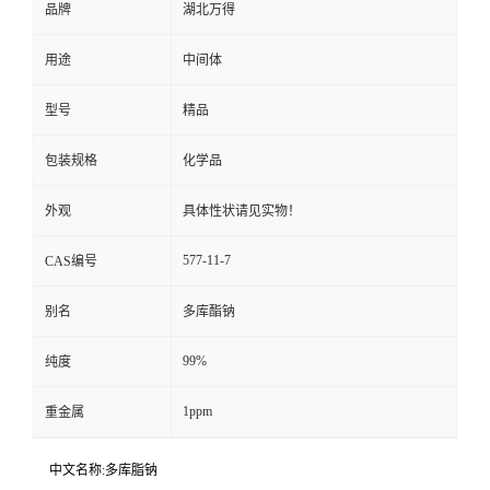
品牌
湖北万得
用途
中间体
型号
精品
包装规格
化学品
外观
具体性状请见实物！
577-11-7
CAS编号
别名
多库酯钠
99%
纯度
1ppm
重金属
中文名称:多库脂钠