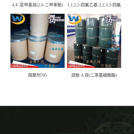
4,4'-亚甲基双(2,6-二甲苯酚)
1,1,2,2-四氟乙基-2,2,3,3-四氟
丙基醚
阻聚剂705
双酚 A 双(二苯基磷酸酯)