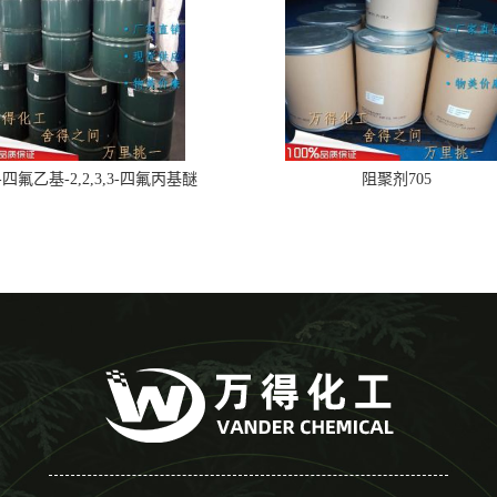
,2-四氟乙基-2,2,3,3-四氟丙基醚
阻聚剂705