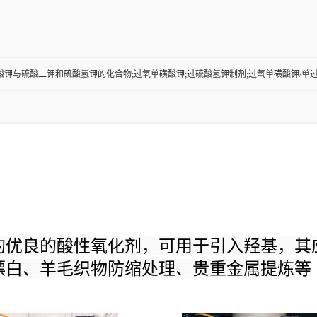
酸钾与硫酸二钾和硫酸氢钾的化合物;过氧单磺酸钾;过硫酸氢钾制剂;过氧单磺酸钾/单
的优良的酸性氧化剂，可用于引入羟基，其
漂白、羊毛织物防缩处理、贵重金属提炼等