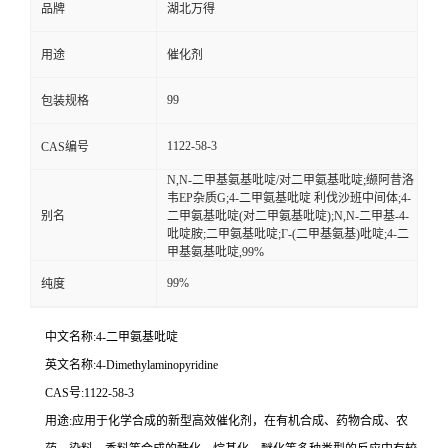
品牌
湖北万得
用途
催化剂
99
包装规格
1122-58-3
CAS编号
N,N-二甲基氨基吡啶/对二甲氨基吡啶;缬阿昔洛
韦EP杂质G;4-二甲氨基吡啶 利伐沙班中间体;4-
别名
二甲氨基吡啶(对二甲氨基吡啶);N,N-二甲基-4-
吡啶胺;二甲氨基吡啶;Γ-(二甲基氨基)吡啶;4-二
甲基氨基吡啶,99%
99%
纯度
中文名称:4-二甲氨基吡啶
英文名称:4-Dimethylaminopyridine
CAS号:1122-58-3
用途:应用于化学合成的新型高效催化剂，在有机合成、药物合成、农