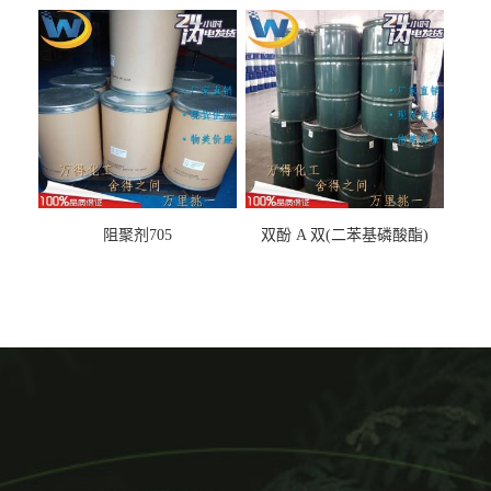
丙基醚
阻聚剂705
双酚 A 双(二苯基磷酸酯)