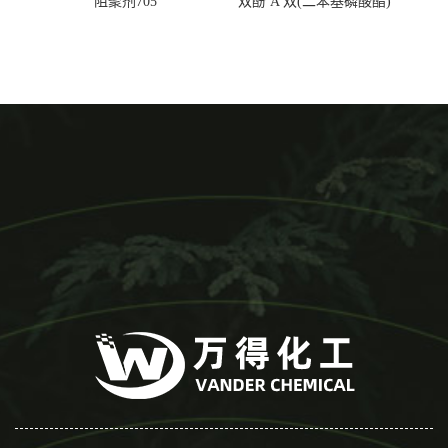
阻聚剂705
双酚 A 双(二苯基磷酸酯)