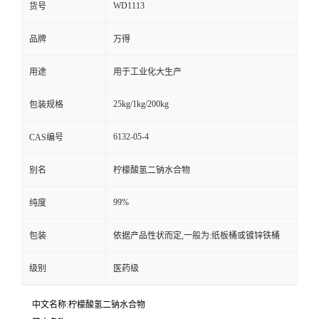
WD1113
货号
品牌
万得
用途
用于工业化大生产
25kg/1kg/200kg
包装规格
6132-05-4
CAS编号
别名
柠檬酸氢二钠水合物
99%
纯度
包装
依据产品性状而定,一般为:纸板桶或镀锌铁桶
级别
医药级
中文名称:柠檬酸氢二钠水合物