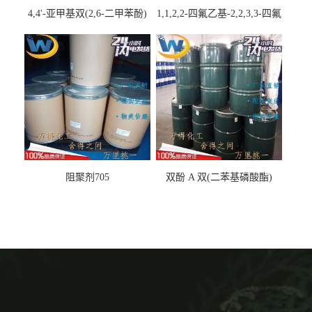
4,4'-亚甲基双(2,6-二甲苯酚)
1,1,2,2-四氟乙基-2,2,3,3-四氟
丙基醚
阻聚剂705
双酚 A 双(二苯基磷酸酯)