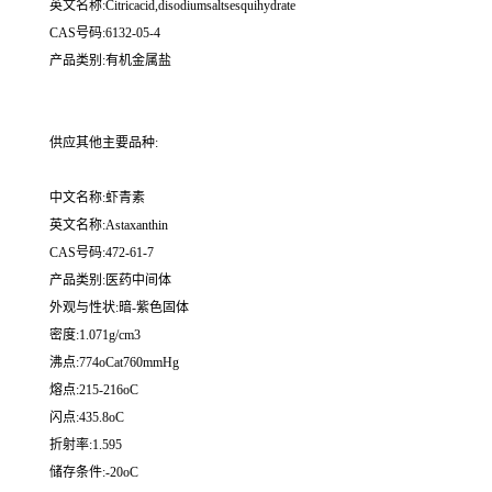
英文名称:Citricacid,disodiumsaltsesquihydrate
CAS号码:6132-05-4
产品类别:有机金属盐
供应其他主要品种:
中文名称:虾青素
英文名称:Astaxanthin
CAS号码:472-61-7
产品类别:医药中间体
外观与性状:暗-紫色固体
密度:1.071g/cm3
沸点:774oCat760mmHg
熔点:215-216oC
闪点:435.8oC
折射率:1.595
储存条件:-20oC