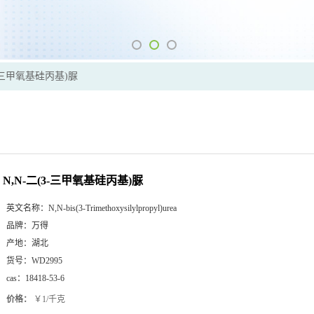
3-三甲氧基硅丙基)脲
N,N-二(3-三甲氧基硅丙基)脲
英文名称：
N,N-bis(3-Trimethoxysilylpropyl)urea
品牌：
万得
产地：
湖北
货号：
WD2995
cas：
18418-53-6
价格：
￥1/千克