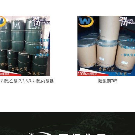
,2-四氟乙基-2,2,3,3-四氟丙基醚
阻聚剂705