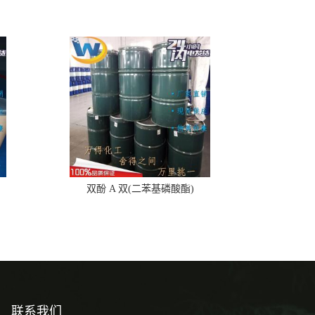
双酚 A 双(二苯基磷酸酯)
联系我们