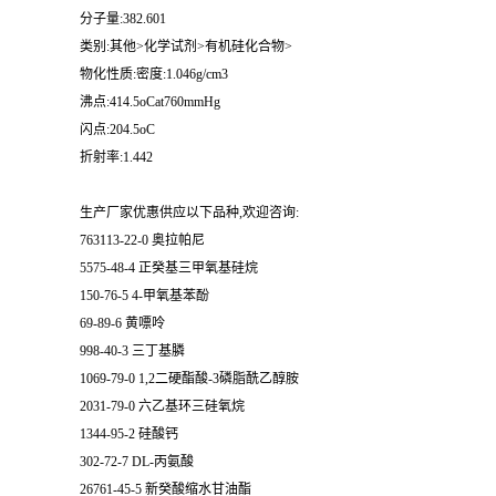
分子量:382.601
类别:其他>化学试剂>有机硅化合物>
物化性质:密度:1.046g/cm3
沸点:414.5oCat760mmHg
闪点:204.5oC
折射率:1.442
生产厂家优惠供应以下品种,欢迎咨询:
763113-22-0 奥拉帕尼
5575-48-4 正癸基三甲氧基硅烷
150-76-5 4-甲氧基苯酚
69-89-6 黄嘌呤
998-40-3 三丁基膦
1069-79-0 1,2二硬酯酸-3磷脂酰乙醇胺
2031-79-0 六乙基环三硅氧烷
1344-95-2 硅酸钙
302-72-7 DL-丙氨酸
26761-45-5 新癸酸缩水甘油酯