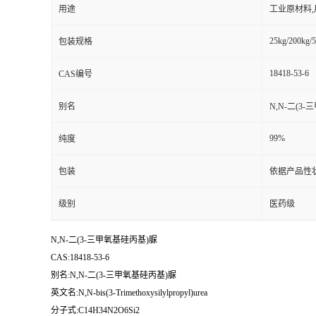
用途
工业原材料
25kg/200kg/5
包装规格
18418-53-6
CAS编号
别名
N,N-二(3
99%
纯度
包装
依据产品性
级别
医药级
N,N-二(3-三甲氧基硅丙基)脲
CAS:18418-53-6
别名:N,N-二(3-三甲氧基硅丙基)脲
英文名:N,N-bis(3-Trimethoxysilylpropyl)urea
分子式:C14H34N2O6Si2