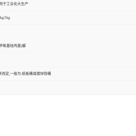
,用于工业化大生产
kg/1kg
-三甲氧基硅丙基)脲
状而定,一般为:纸板桶或镀锌铁桶