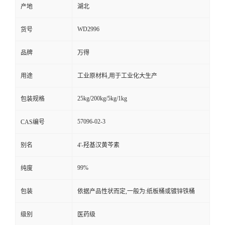
产地
湖北
WD2996
货号
品牌
万得
用途
工业原材料,用于工业化大生产
25kg/200kg/5kg/1kg
包装规格
57096-02-3
CAS编号
别名
4'-羟基汉黄芩素
99%
纯度
包装
依据产品性状而定,一般为:纸板桶或镀锌铁桶
级别
医药级