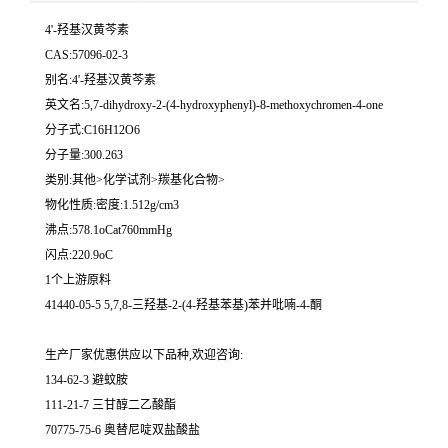
4'-羟基汉黄芩素
CAS:57096-02-3
别名:4'-羟基汉黄芩素
英文名:5,7-dihydroxy-2-(4-hydroxyphenyl)-8-methoxychromen-4-one
分子式:C16H12O6
分子量:300.263
类别:其他>化学试剂>羰基化合物>
物化性质:密度:1.512g/cm3
沸点:578.1oCat760mmHg
闪点:220.9oC
1个上游原料
41440-05-5 5,7,8-三羟基-2-(4-羟基苯基)苯并吡喃-4-酮
生产厂家优惠供应以下品种,欢迎咨询:
134-62-3 避蚊胺
111-21-7 三甘醇二乙酸酯
70775-75-6 奥替尼啶双盐酸盐