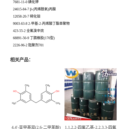
7681-11-0 碘化钾
24615-84-7 β-(丙烯酰氧)丙酸
12058-20-7 碲化钼
9003-63-8 2-甲基-2-丙烯酸丁酯单聚物
423-55-2 全氟溴辛烷
68891-50-9 丁腈橡胶(170型)
2226-96-2 阻聚剂701
相关产品：
4,4'-亚甲基双(2,6-二甲苯酚)
1,1,2,2-四氟乙基-2,2,3,3-四氟