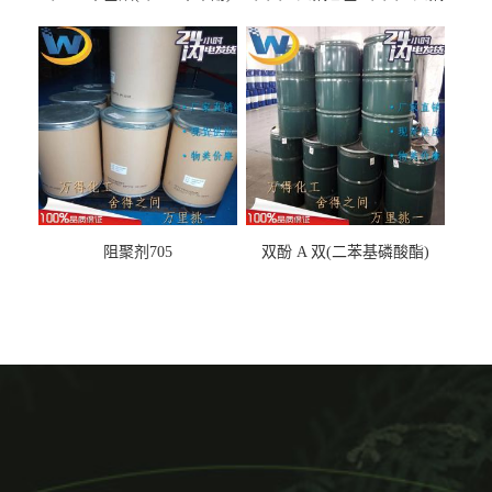
丙基醚
阻聚剂705
双酚 A 双(二苯基磷酸酯)