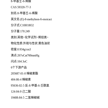
8-甲基壬-6-烯酸
CAS:59320-77-3
别名:8-甲基壬-6-烯酸
英文名:(E)-8-methylnon-6-enoicaci
分子式:C10H18O2
分子量:170.249
类别:其他>化学试剂>烯烃类>
物化性质:外观与性状:黄色油状
密度:0.934g/cm3
沸点:267oCat760mmHg
闪点:164.3oC
6个下游产品
205687-01-0 辣椒素酯
404-86-4 辣椒素
95636-02-5 反-8-甲基-6-壬酰氯
124-04-9 己二酸
19408-84-5 二氢辣椒碱