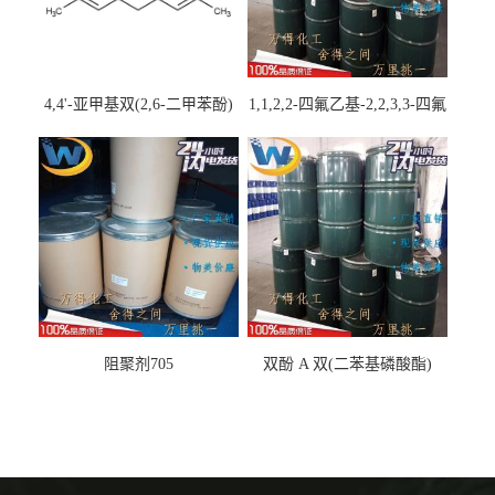
4,4'-亚甲基双(2,6-二甲苯酚)
1,1,2,2-四氟乙基-2,2,3,3-四氟
丙基醚
阻聚剂705
双酚 A 双(二苯基磷酸酯)