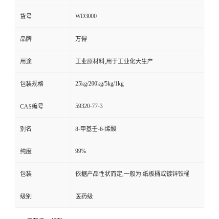
WD3000
货号
品牌
万得
用途
工业原材料,用于工业化大生产
25kg/200kg/5kg/1kg
包装规格
59320-77-3
CAS编号
别名
8-甲基壬-6-烯酸
99%
纯度
包装
依据产品性状而定,一般为:纸板桶或镀锌铁桶
级别
医药级