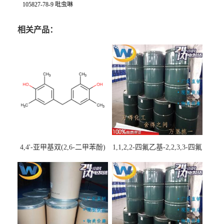
105827-78-9 吡虫啉
相关产品：
4,4'-亚甲基双(2,6-二甲苯酚)
1,1,2,2-四氟乙基-2,2,3,3-四氟
丙基醚