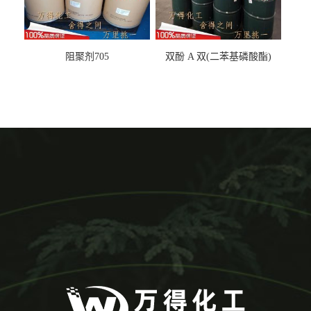
阻聚剂705
双酚 A 双(二苯基磷酸酯)