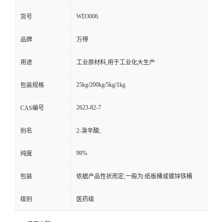
WD3006
货号
品牌
万得
用途
工业原材料,用于工业化大生产
25kg/200kg/5kg/1kg
包装规格
2623-82-7
CAS编号
别名
2-溴辛酸;
99%
纯度
包装
依据产品性状而定,一般为:纸板桶或镀锌铁桶
级别
医药级