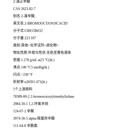
2-溴正辛酸
CAS:2623-82-7
别名:2-溴辛酸;
英文名:2-BROMOOCTANOICACID
分子式:C8H15BrO2
分子量:223.107
类别:其他>化学试剂>卤化物>
物化性质:外观与性状:无色至黄色液体
密度:1.278 g/mL at25 °C(lit.)
沸点:140 °C5 mmHg(lit.)
闪点:>230 °F
折射率:n20/D1.471(lit.)
5个上游原料
78389-69-2 2-bromooctoxy(trimethyl)silane
2984-50-1 1,2-环氧辛烷
124-07-2 辛酸
3974-36-5 alpha-羧基异辛酸
111-64-8 辛酰氯