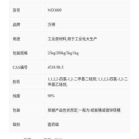
WD3009
货号
品牌
万得
用途
工业原材料,用于工业化大生产
25kg/200kg/5kg/1kg
包装规格
4518-98-3
CAS编号
1,1,2,2-四氯-1,2-二甲基二硅烷; 1,1,2,2-四氯-1,2-二
别名
甲基乙硅烷;
99%
纯度
包装
依据产品性状而定,一般为:纸板桶或镀锌铁桶
级别
医药级