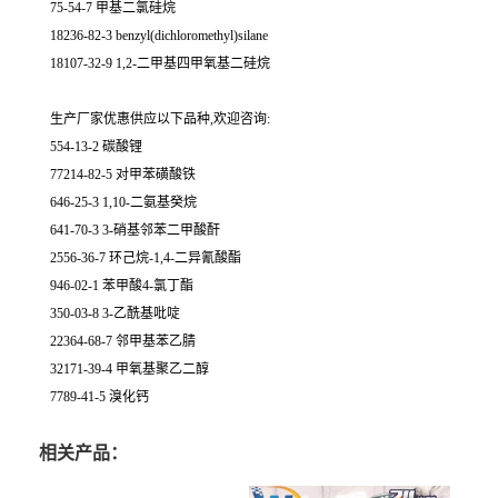
75-54-7 甲基二氯硅烷
18236-82-3 benzyl(dichloromethyl)silane
18107-32-9 1,2-二甲基四甲氧基二硅烷
生产厂家优惠供应以下品种,欢迎咨询:
554-13-2 碳酸锂
77214-82-5 对甲苯磺酸铁
646-25-3 1,10-二氨基癸烷
641-70-3 3-硝基邻苯二甲酸酐
2556-36-7 环己烷-1,4-二异氰酸酯
946-02-1 苯甲酸4-氯丁酯
350-03-8 3-乙酰基吡啶
22364-68-7 邻甲基苯乙腈
32171-39-4 甲氧基聚乙二醇
7789-41-5 溴化钙
相关产品：