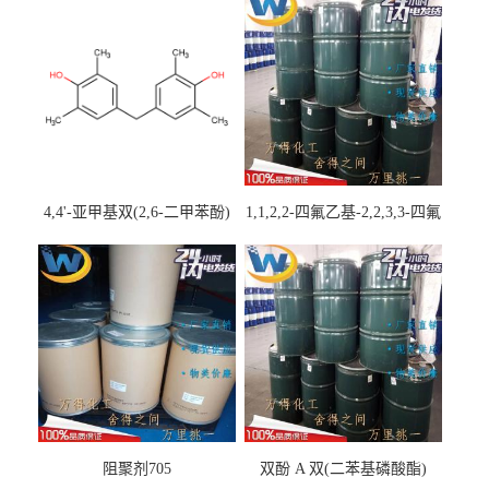
4,4'-亚甲基双(2,6-二甲苯酚)
1,1,2,2-四氟乙基-2,2,3,3-四氟
丙基醚
阻聚剂705
双酚 A 双(二苯基磷酸酯)