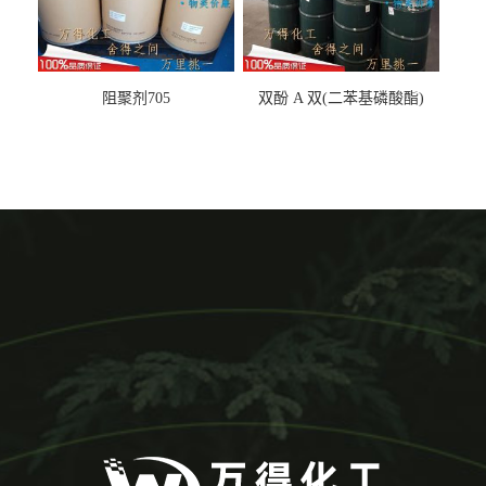
阻聚剂705
双酚 A 双(二苯基磷酸酯)