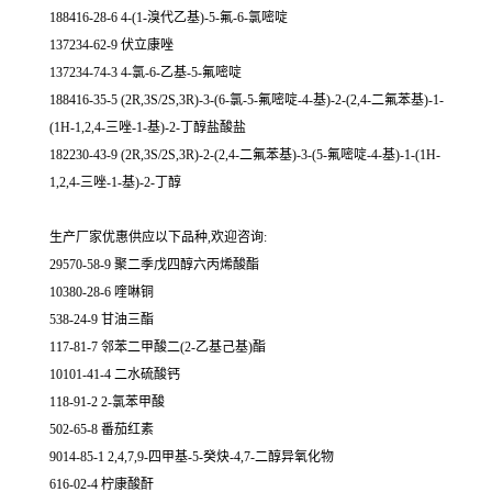
188416-28-6 4-(1-溴代乙基)-5-氟-6-氯嘧啶
137234-62-9 伏立康唑
137234-74-3 4-氯-6-乙基-5-氟嘧啶
188416-35-5 (2R,3S/2S,3R)-3-(6-氯-5-氟嘧啶-4-基)-2-(2,4-二氟苯基)-1-
(1H-1,2,4-三唑-1-基)-2-丁醇盐酸盐
182230-43-9 (2R,3S/2S,3R)-2-(2,4-二氟苯基)-3-(5-氟嘧啶-4-基)-1-(1H-
1,2,4-三唑-1-基)-2-丁醇
生产厂家优惠供应以下品种,欢迎咨询:
29570-58-9 聚二季戊四醇六丙烯酸酯
10380-28-6 喹啉铜
538-24-9 甘油三酯
117-81-7 邻苯二甲酸二(2-乙基己基)酯
10101-41-4 二水硫酸钙
118-91-2 2-氯苯甲酸
502-65-8 番茄红素
9014-85-1 2,4,7,9-四甲基-5-癸炔-4,7-二醇异氧化物
616-02-4 柠康酸酐