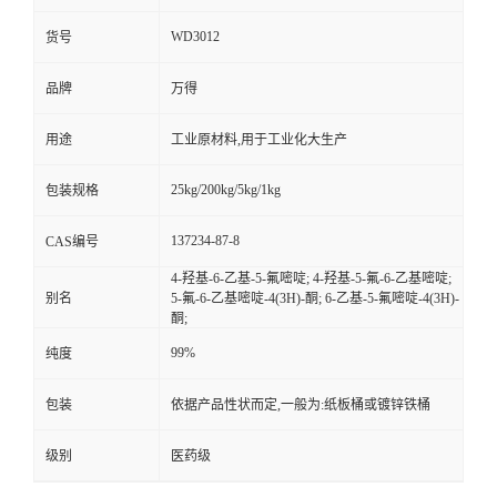
WD3012
货号
品牌
万得
用途
工业原材料,用于工业化大生产
25kg/200kg/5kg/1kg
包装规格
137234-87-8
CAS编号
4-羟基-6-乙基-5-氟嘧啶; 4-羟基-5-氟-6-乙基嘧啶;
别名
5-氟-6-乙基嘧啶-4(3H)-酮; 6-乙基-5-氟嘧啶-4(3H)-
酮;
99%
纯度
包装
依据产品性状而定,一般为:纸板桶或镀锌铁桶
级别
医药级