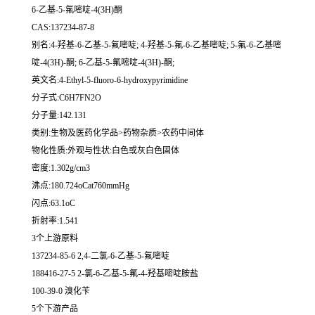
6-乙基-5-氟嘧啶-4(3H)酮
CAS:137234-87-8
别名:4-羟基-6-乙基-5-氟嘧啶; 4-羟基-5-氟-6-乙基嘧啶; 5-氟-6-乙基嘧
啶-4(3H)-酮; 6-乙基-5-氟嘧啶-4(3H)-酮;
英文名:4-Ethyl-5-fluoro-6-hydroxypyrimidine
分子式:C6H7FN2O
分子量:142.131
类别:生物及医药化学品>药物杂质>农药中间体
物化性质:外观与性状:白色或灰白色固体
密度:1.302g/cm3
沸点:180.724oCat760mmHg
闪点:63.1oC
折射率:1.541
3个上游原料
137234-85-6 2,4-二氯-6-乙基-5-氟嘧啶
188416-27-5 2-氯-6-乙基-5-氟-4-羟基嘧啶胺盐
100-39-0 溴化苄
5个下游产品