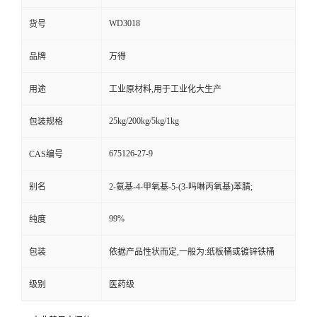
WD3018
货号
品牌
万得
用途
工业原材料,用于工业化大生产
25kg/200kg/5kg/1kg
包装规格
675126-27-9
CAS编号
别名
2-氨基-4-甲氧基-5-(3-吗啉丙氧基)苯腈;
99%
纯度
包装
依据产品性状而定,一般为:纸板桶或镀锌铁桶
级别
医药级