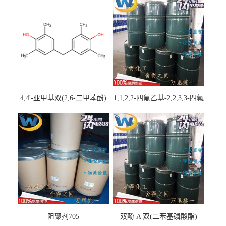
4,4'-亚甲基双(2,6-二甲苯酚)
1,1,2,2-四氟乙基-2,2,3,3-四氟
丙基醚
阻聚剂705
双酚 A 双(二苯基磷酸酯)