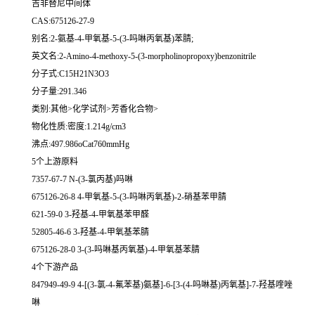
吉非替尼中间体
CAS:675126-27-9
别名:2-氨基-4-甲氧基-5-(3-吗啉丙氧基)苯腈;
英文名:2-Amino-4-methoxy-5-(3-morpholinopropoxy)benzonitrile
分子式:C15H21N3O3
分子量:291.346
类别:其他>化学试剂>芳香化合物>
物化性质:密度:1.214g/cm3
沸点:497.986oCat760mmHg
5个上游原料
7357-67-7 N-(3-氯丙基)吗啉
675126-26-8 4-甲氧基-5-(3-吗啉丙氧基)-2-硝基苯甲腈
621-59-0 3-羟基-4-甲氧基苯甲醛
52805-46-6 3-羟基-4-甲氧基苯腈
675126-28-0 3-(3-吗啉基丙氧基)-4-甲氧基苯腈
4个下游产品
847949-49-9 4-[(3-氯-4-氟苯基)氨基]-6-[3-(4-吗啉基)丙氧基]-7-羟基喹唑
啉