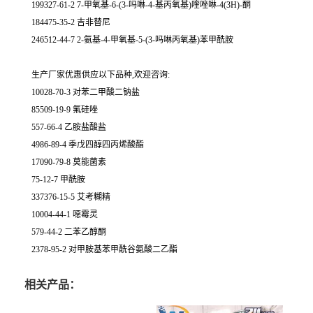
199327-61-2 7-甲氧基-6-(3-吗啉-4-基丙氧基)喹唑啉-4(3H)-酮
184475-35-2 吉非替尼
246512-44-7 2-氨基-4-甲氧基-5-(3-吗啉丙氧基)苯甲酰胺
生产厂家优惠供应以下品种,欢迎咨询:
10028-70-3 对苯二甲酸二钠盐
85509-19-9 氟硅唑
557-66-4 乙胺盐酸盐
4986-89-4 季戊四醇四丙烯酸酯
17090-79-8 莫能菌素
75-12-7 甲酰胺
337376-15-5 艾考糊精
10004-44-1 噁霉灵
579-44-2 二苯乙醇酮
2378-95-2 对甲胺基苯甲酰谷氨酸二乙酯
相关产品：