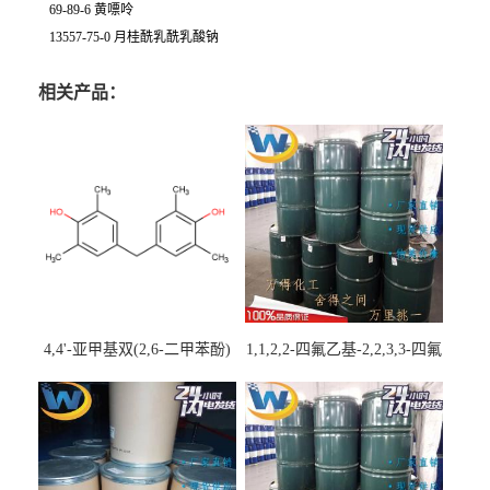
69-89-6 黄嘌呤
13557-75-0 月桂酰乳酰乳酸钠
相关产品：
4,4'-亚甲基双(2,6-二甲苯酚)
1,1,2,2-四氟乙基-2,2,3,3-四氟
丙基醚