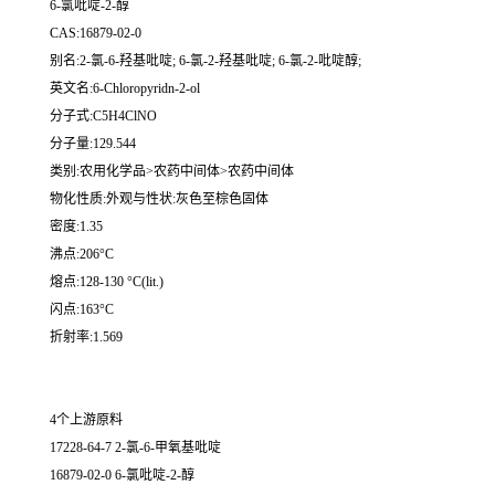
6-氯吡啶-2-醇
CAS:16879-02-0
别名:2-氯-6-羟基吡啶; 6-氯-2-羟基吡啶; 6-氯-2-吡啶醇;
英文名:6-Chloropyridn-2-ol
分子式:C5H4ClNO
分子量:129.544
类别:农用化学品>农药中间体>农药中间体
物化性质:外观与性状:灰色至棕色固体
密度:1.35
沸点:206°C
熔点:128-130 °C(lit.)
闪点:163°C
折射率:1.569
4个上游原料
17228-64-7 2-氯-6-甲氧基吡啶
16879-02-0 6-氯吡啶-2-醇