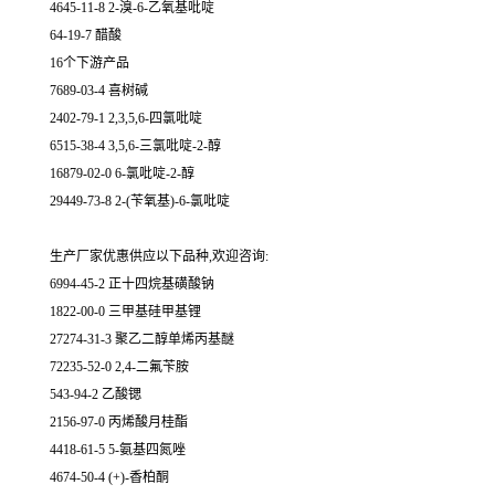
4645-11-8 2-溴-6-乙氧基吡啶
64-19-7 醋酸
16个下游产品
7689-03-4 喜树碱
2402-79-1 2,3,5,6-四氯吡啶
6515-38-4 3,5,6-三氯吡啶-2-醇
16879-02-0 6-氯吡啶-2-醇
29449-73-8 2-(苄氧基)-6-氯吡啶
生产厂家优惠供应以下品种,欢迎咨询:
6994-45-2 正十四烷基磺酸钠
1822-00-0 三甲基硅甲基锂
27274-31-3 聚乙二醇单烯丙基醚
72235-52-0 2,4-二氟苄胺
543-94-2 乙酸锶
2156-97-0 丙烯酸月桂酯
4418-61-5 5-氨基四氮唑
4674-50-4 (+)-香柏酮