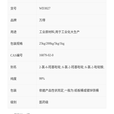
WD3027
货号
品牌
万得
用途
工业原材料,用于工业化大生产
25kg/200kg/5kg/1kg
包装规格
16879-02-0
CAS编号
别名
2-氯-6-羟基吡啶; 6-氯-2-羟基吡啶; 6-氯-2-吡啶醇;
99%
纯度
包装
依据产品性状而定,一般为:纸板桶或镀锌铁桶
级别
医药级