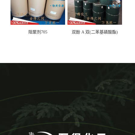
阻聚剂705
双酚 A 双(二苯基磷酸酯)