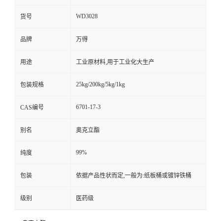
WD3028
货号
品牌
万得
用途
工业原材料,用于工业化大生产
25kg/200kg/5kg/1kg
包装规格
6701-17-3
CAS编号
别名
奥克立酯
99%
纯度
包装
依据产品性状而定,一般为:纸板桶或镀锌铁桶
级别
医药级