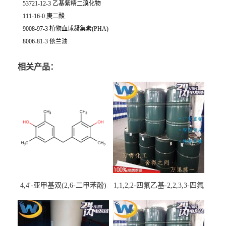
53721-12-3 乙基紫精二溴化物
111-16-0 庚二酸
9008-97-3 植物血球凝集素(PHA)
8006-81-3 依兰油
相关产品：
4,4'-亚甲基双(2,6-二甲苯酚)
1,1,2,2-四氟乙基-2,2,3,3-四氟
丙基醚