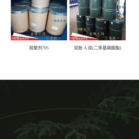
阻聚剂705
双酚 A 双(二苯基磷酸酯)