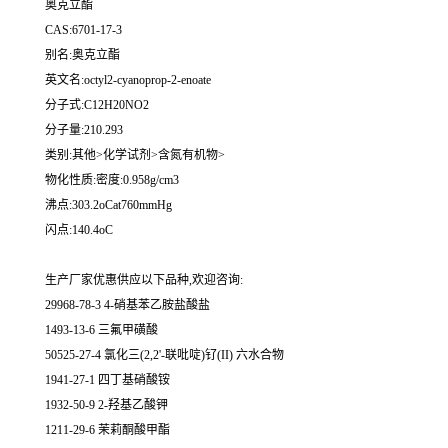
奥克立酯
CAS:6701-17-3
别名:奥克立酯
英文名:octyl2-cyanoprop-2-enoate
分子式:C12H20NO2
分子量:210.293
类别:其他>化学试剂>含氮有机物>
物化性质:密度:0.958g/cm3
沸点:303.2oCat760mmHg
闪点:140.4oC
生产厂家优惠供应以下品种,欢迎咨询:
29968-78-3 4-硝基苯乙胺盐酸盐
1493-13-6 三氟甲磺酸
50525-27-4 氯化三(2,2'-联吡啶)钌(II) 六水合物
1941-27-1 四丁基硝酸铵
1932-50-9 2-羟基乙酸钾
1211-29-6 茉莉酮酸甲酯