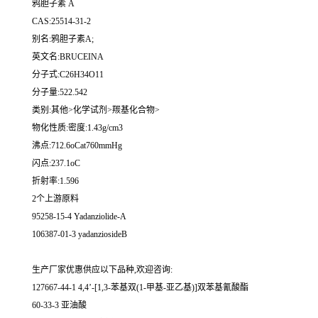
鸦胆子素 A
CAS:25514-31-2
别名:鸦胆子素A;
英文名:BRUCEINA
分子式:C26H34O11
分子量:522.542
类别:其他>化学试剂>羰基化合物>
物化性质:密度:1.43g/cm3
沸点:712.6oCat760mmHg
闪点:237.1oC
折射率:1.596
2个上游原料
95258-15-4 Yadanziolide-A
106387-01-3 yadanziosideB
生产厂家优惠供应以下品种,欢迎咨询:
127667-44-1 4,4’-[1,3-苯基双(1-甲基-亚乙基)]双苯基氰酸酯
60-33-3 亚油酸