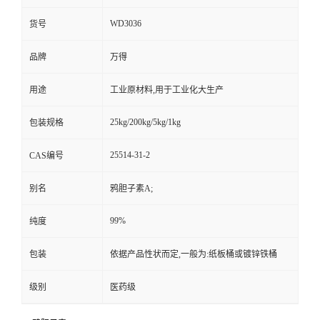
WD3036
货号
品牌
万得
用途
工业原材料,用于工业化大生产
25kg/200kg/5kg/1kg
包装规格
25514-31-2
CAS编号
别名
鸦胆子素A;
99%
纯度
包装
依据产品性状而定,一般为:纸板桶或镀锌铁桶
级别
医药级