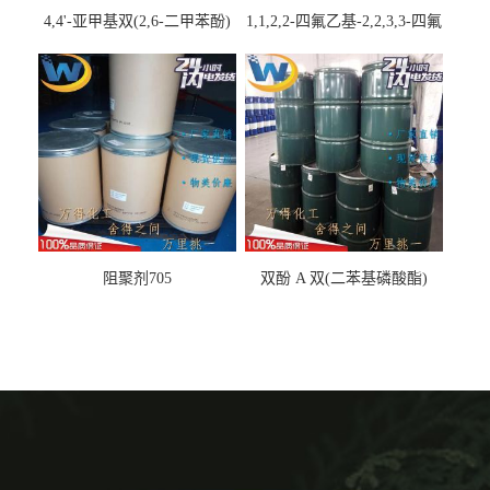
4,4'-亚甲基双(2,6-二甲苯酚)
1,1,2,2-四氟乙基-2,2,3,3-四氟
丙基醚
阻聚剂705
双酚 A 双(二苯基磷酸酯)