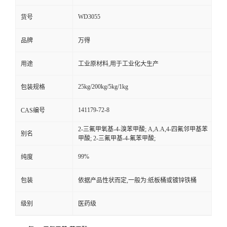
WD3055
货号
品牌
万得
用途
工业原材料,用于工业化大生产
25kg/200kg/5kg/1kg
包装规格
141179-72-8
CAS编号
2-三氟甲氧基-4-溴苯甲酸; Α,Α.Α,4-四氟邻甲基苯
别名
甲酸; 2-三氟甲基-4-氟苯甲酸;
99%
纯度
包装
依据产品性状而定,一般为:纸板桶或镀锌铁桶
级别
医药级