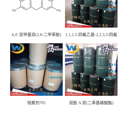
4,4'-亚甲基双(2,6-二甲苯酚)
1,1,2,2-四氟乙基-2,2,3,3-四氟
丙基醚
阻聚剂705
双酚 A 双(二苯基磷酸酯)