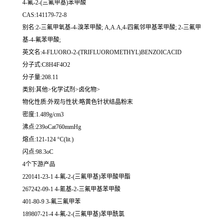
4-氟-2-(三氟甲基)苯甲酸
CAS:141179-72-8
别名:2-三氟甲氧基-4-溴苯甲酸; Α,Α.Α,4-四氟邻甲基苯甲酸; 2-三氟甲
基-4-氟苯甲酸;
英文名:4-FLUORO-2-(TRIFLUOROMETHYL)BENZOICACID
分子式:C8H4F4O2
分子量:208.11
类别:其他>化学试剂>卤化物>
物化性质:外观与性状:略黄色针状结晶粉末
密度:1.489g/cm3
沸点:239oCat760mmHg
熔点:121-124 °C(lit.)
闪点:98.3oC
4个下游产品
220141-23-1 4-氟-2-(三氟甲基)苯甲酸甲酯
267242-09-1 4-氰基-2-三氟甲基苯甲酸
401-80-9 3-氟三氟甲苯
189807-21-4 4-氟-2-(三氟甲基)苯甲酰氯