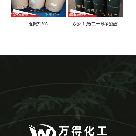
阻聚剂705
双酚 A 双(二苯基磷酸酯)