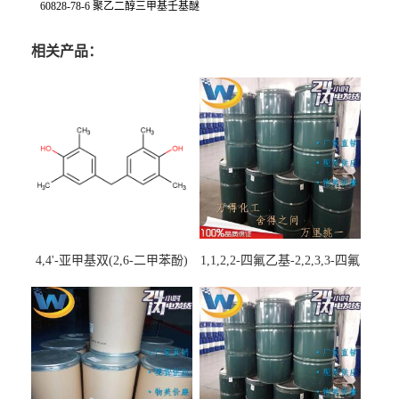
60828-78-6 聚乙二醇三甲基壬基醚
相关产品：
4,4'-亚甲基双(2,6-二甲苯酚)
1,1,2,2-四氟乙基-2,2,3,3-四氟
丙基醚