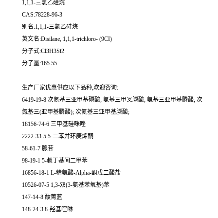
1,1,1-三氯乙硅烷
CAS:78228-96-3
别名:1,1,1-三氯乙硅烷
英文名:Disilane, 1,1,1-trichloro- (9CI)
分子式:Cl3H3Si2
分子量:165.55
生产厂家优惠供应以下品种,欢迎咨询:
6419-19-8 次氮基三亚甲基磷酸; 氨基三甲叉膦酸; 氨基三亚甲基膦酸; 次
氮基三(亚甲基膦酸); 次氮基三亚甲基膦酸;
18156-74-6 三甲基硅咪唑
2222-33-5 5-二苯并环庚烯酮
58-61-7 腺苷
98-19-1 5-叔丁基间二甲苯
16856-18-1 L-精氨酸-Alpha-酮戊二酸盐
10526-07-5 1,3-双(3-氨基苯氧基)苯
147-14-8 酞菁蓝
148-24-3 8-羟基喹啉