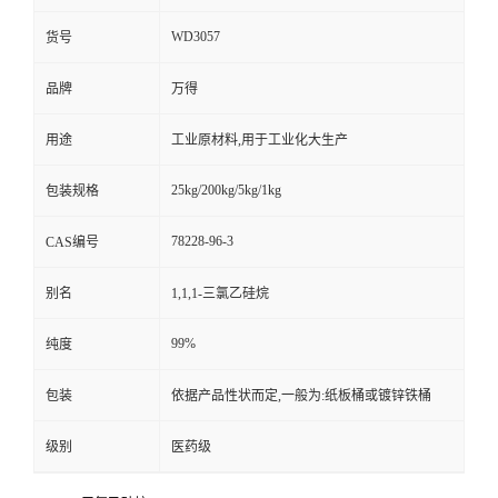
WD3057
货号
品牌
万得
用途
工业原材料,用于工业化大生产
25kg/200kg/5kg/1kg
包装规格
78228-96-3
CAS编号
别名
1,1,1-三氯乙硅烷
99%
纯度
包装
依据产品性状而定,一般为:纸板桶或镀锌铁桶
级别
医药级