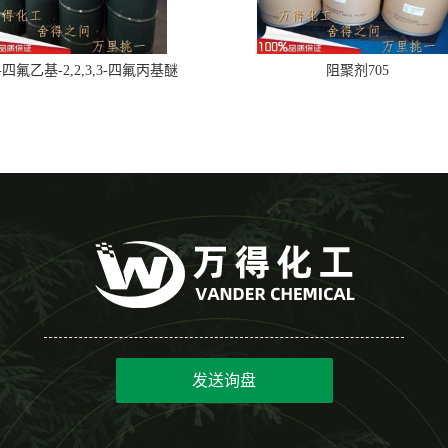
,2-四氟乙基-2,2,3,3-四氟丙基醚
阻聚剂705
发送询盘