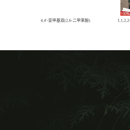
4,4'-亚甲基双(2,6-二甲苯酚)
1,1,2