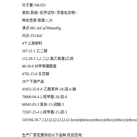
分子量:546.651
类别:其他>化学试剂>芳香化合物>
物化性质:密度:1.26
沸点:661.4oCat760mmHg
闪点:353.8oC
4个上游原料
107-21-1 乙二醇
112-26-5 1,2-二(2-氯乙氧基)乙烷
98-59-9 对甲苯磺酰氯
4792-15-8 五甘醇
28个下游产品
41855-35-0 4'-乙酰苯并-18-冠-6-醚
70069-04-4 2-羟甲基-18-冠-6
66943-05-3 氮杂-15-冠醚-5
75507-25-4 2-羟甲基-15-冠-5
143194-18-7 2-[2-[2-[2-[2-[2-(2-formylphenoxy)ethoxy]ethoxy]ethoxy]ethox
生产厂家优惠供应以下品种,欢迎咨询: