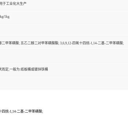
,用于工业化大生产
kg/1kg
甲苯磺酸; 五乙二醇二对甲苯磺酸酯; 3,6,9,12-四氧十四烷-1,14-二基-二甲苯磺酸;
状而定,一般为:纸板桶或镀锌铁桶
四烷-1,14-二基-二甲苯磺酸;