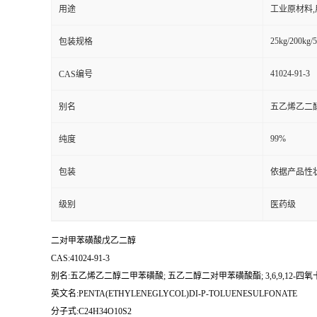
用途
工业原材料
25kg/200kg/5
包装规格
41024-91-3
CAS编号
别名
五乙烯乙二醇二
99%
纯度
包装
依据产品性
级别
医药级
二对甲苯磺酸戊乙二醇
CAS:41024-91-3
别名:五乙烯乙二醇二甲苯磺酸; 五乙二醇二对甲苯磺酸酯; 3,6,9,12-四氧十
英文名:PENTA(ETHYLENEGLYCOL)DI-P-TOLUENESULFONATE
分子式:C24H34O10S2