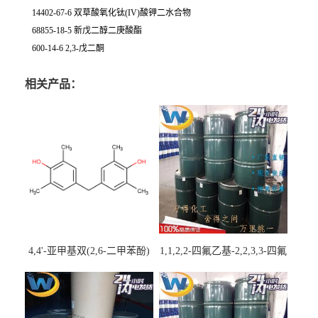
14402-67-6 双草酸氧化钛(IV)酸钾二水合物
68855-18-5 新戊二醇二庚酸酯
600-14-6 2,3-戊二酮
相关产品：
4,4'-亚甲基双(2,6-二甲苯酚)
1,1,2,2-四氟乙基-2,2,3,3-四氟
丙基醚