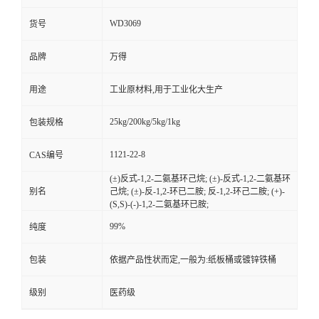
WD3069
货号
品牌
万得
用途
工业原材料,用于工业化大生产
25kg/200kg/5kg/1kg
包装规格
1121-22-8
CAS编号
(±)反式-1,2-二氨基环己烷; (±)-反式-1,2-二氨基环
别名
己烷; (±)-反-1,2-环已二胺; 反-1,2-环己二胺; (+)-
(S,S)-(-)-1,2-二氨基环已胺;
99%
纯度
包装
依据产品性状而定,一般为:纸板桶或镀锌铁桶
级别
医药级