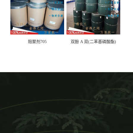
阻聚剂705
双酚 A 双(二苯基磷酸酯)