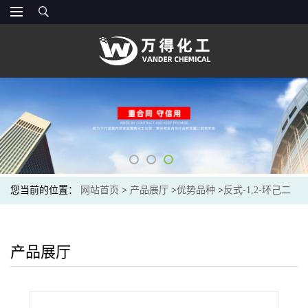
您当前的位置：
网站首页
>
产品展厅
>
优势品种
>
反式-1,2-环己二
胺
产品展厅