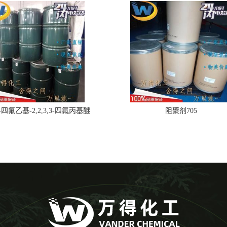
,2-四氟乙基-2,2,3,3-四氟丙基醚
阻聚剂705