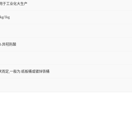
,用于工业化大生产
kg/1kg
β-异羟肟酸
状而定,一般为:纸板桶或镀锌铁桶