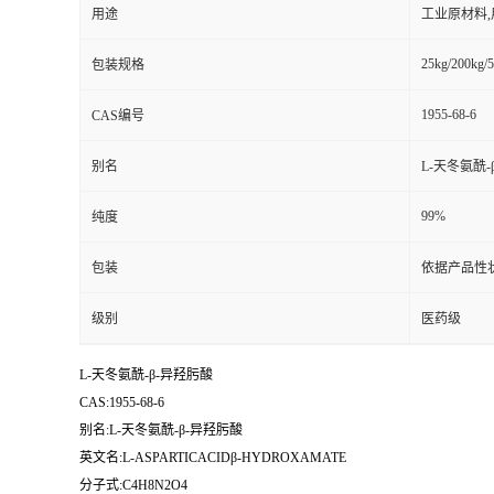
用途
工业原材料
25kg/200kg/5
包装规格
1955-68-6
CAS编号
别名
L-天冬氨酰-
99%
纯度
包装
依据产品性
级别
医药级
L-天冬氨酰-β-异羟肟酸
CAS:1955-68-6
别名:L-天冬氨酰-β-异羟肟酸
英文名:L-ASPARTICACIDβ-HYDROXAMATE
分子式:C4H8N2O4