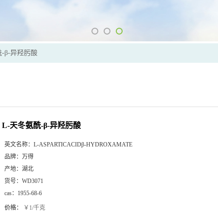
-β-异羟肟酸
L-天冬氨酰-β-异羟肟酸
英文名称：
L-ASPARTICACIDβ-HYDROXAMATE
品牌：
万得
产地：
湖北
货号：
WD3071
cas：
1955-68-6
价格：
￥1/千克