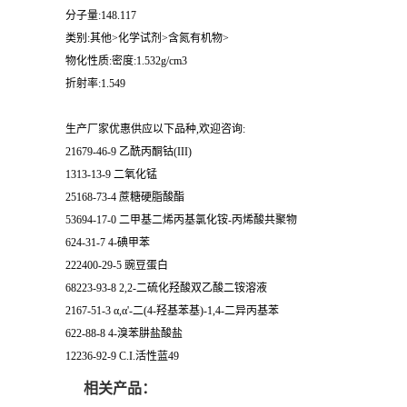
分子量:148.117
类别:其他>化学试剂>含氮有机物>
物化性质:密度:1.532g/cm3
折射率:1.549
生产厂家优惠供应以下品种,欢迎咨询:
21679-46-9 乙酰丙酮钴(III)
1313-13-9 二氧化锰
25168-73-4 蔗糖硬脂酸酯
53694-17-0 二甲基二烯丙基氯化铵-丙烯酸共聚物
624-31-7 4-碘甲苯
222400-29-5 豌豆蛋白
68223-93-8 2,2-二硫化羟酸双乙酸二铵溶液
2167-51-3 α,α'-二(4-羟基苯基)-1,4-二异丙基苯
622-88-8 4-溴苯肼盐酸盐
12236-92-9 C.I.活性蓝49
相关产品：