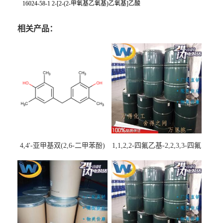
16024-58-1 2-[2-(2-甲氧基乙氧基)乙氧基]乙酸
相关产品：
4,4'-亚甲基双(2,6-二甲苯酚)
1,1,2,2-四氟乙基-2,2,3,3-四氟
丙基醚