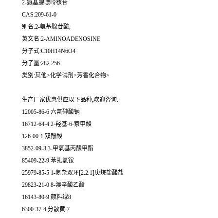
2-氨基腺嘌呤核苷
CAS:209-61-0
别名:2-氨基腺苷酸;
英文名:2-AMINOADENOSINE
分子式:C10H14N6O4
分子量:282.256
类别:其他>化学试剂>芳香化合物>
生产厂家优惠供应以下品种,欢迎咨询:
12005-86-6 六氟砷酸钠
16712-64-4 2-羟基-6-萘甲酸
126-00-1 双酚酸
3852-09-3 3-甲氧基丙酸甲酯
85409-22-9 苯扎氯铵
25979-85-5 1-氮杂双环[2.2.1]庚烷盐酸盐
29823-21-0 8-溴辛酸乙酯
16143-80-9 颜料绿8
6300-37-4 分散黄 7