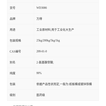
WD3086
货号
品牌
万得
用途
工业原材料,用于工业化大生产
25kg/200kg/5kg/1kg
包装规格
209-61-0
CAS编号
别名
2-氨基腺苷酸;
99%
纯度
包装
依据产品性状而定,一般为:纸板桶或镀锌铁桶
级别
医药级