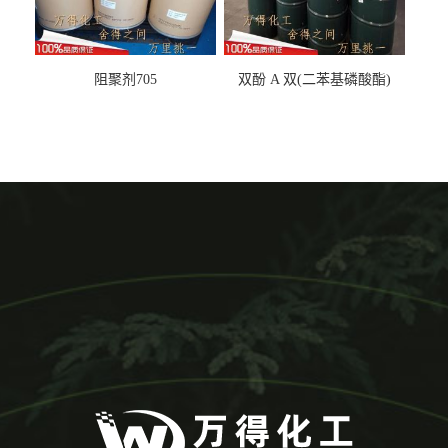
阻聚剂705
双酚 A 双(二苯基磷酸酯)