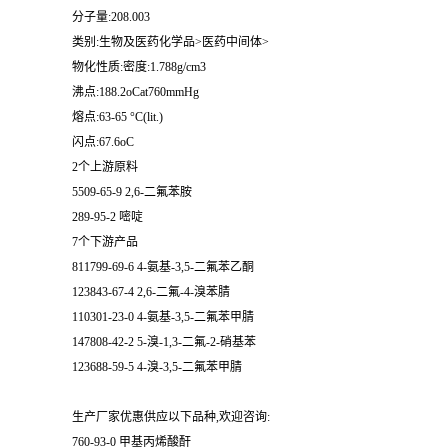
分子量:208.003
类别:生物及医药化学品>医药中间体>
物化性质:密度:1.788g/cm3
沸点:188.2oCat760mmHg
熔点:63-65 °C(lit.)
闪点:67.6oC
2个上游原料
5509-65-9 2,6-二氟苯胺
289-95-2 嘧啶
7个下游产品
811799-69-6 4-氨基-3,5-二氟苯乙酮
123843-67-4 2,6-二氟-4-溴苯腈
110301-23-0 4-氨基-3,5-二氟苯甲腈
147808-42-2 5-溴-1,3-二氟-2-硝基苯
123688-59-5 4-溴-3,5-二氟苯甲腈
生产厂家优惠供应以下品种,欢迎咨询:
760-93-0 甲基丙烯酸酐