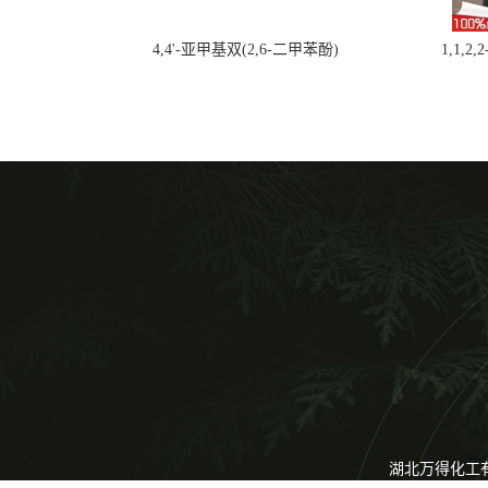
4,4'-亚甲基双(2,6-二甲苯酚)
1,1,2
湖北万得化工