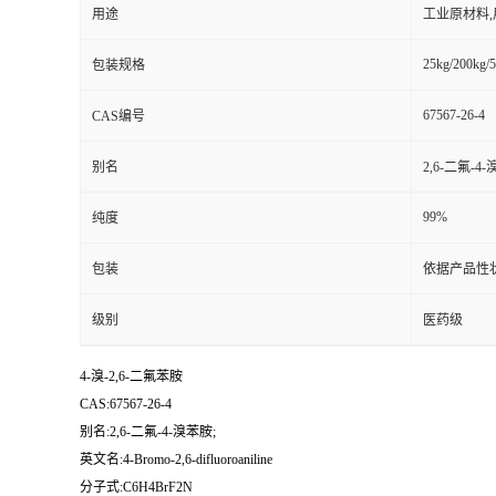
用途
工业原材料
25kg/200kg/5
包装规格
67567-26-4
CAS编号
别名
2,6-二氟-4
99%
纯度
包装
依据产品性
级别
医药级
4-溴-2,6-二氟苯胺
CAS:67567-26-4
别名:2,6-二氟-4-溴苯胺;
英文名:4-Bromo-2,6-difluoroaniline
分子式:C6H4BrF2N