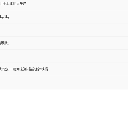
,用于工业化大生产
kg/1kg
-溴苯胺;
状而定,一般为:纸板桶或镀锌铁桶