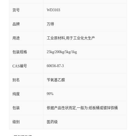
WD3103
货号
品牌
万得
用途
工业原材料,用于工业化大生产
25kg/200kg/5kg/1kg
包装规格
60656-87-3
CAS编号
别名
苄氧基乙醛
99%
纯度
包装
依据产品性状而定,一般为:纸板桶或镀锌铁桶
级别
医药级