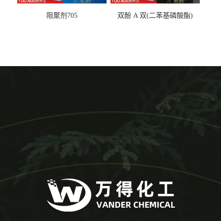
阻聚剂705
双酚 A 双(二苯基磷酸酯)