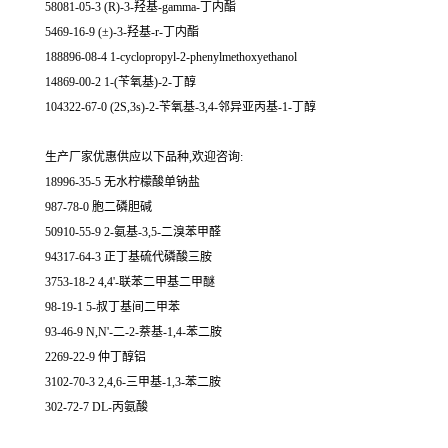
58081-05-3 (R)-3-羟基-gamma-丁内酯
5469-16-9 (±)-3-羟基-r-丁内酯
188896-08-4 1-cyclopropyl-2-phenylmethoxyethanol
14869-00-2 1-(苄氧基)-2-丁醇
104322-67-0 (2S,3s)-2-苄氧基-3,4-邻异亚丙基-1-丁醇
生产厂家优惠供应以下品种,欢迎咨询:
18996-35-5 无水柠檬酸单钠盐
987-78-0 胞二磷胆碱
50910-55-9 2-氨基-3,5-二溴苯甲醛
94317-64-3 正丁基硫代磷酸三胺
3753-18-2 4,4'-联苯二甲基二甲醚
98-19-1 5-叔丁基间二甲苯
93-46-9 N,N'-二-2-萘基-1,4-苯二胺
2269-22-9 仲丁醇铝
3102-70-3 2,4,6-三甲基-1,3-苯二胺
302-72-7 DL-丙氨酸