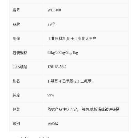
WD3108
货号
品牌
万得
用途
工业原材料,用于工业化大生产
25kg/200kg/5kg/1kg
包装规格
126163-56-2
CAS编号
别名
1-羟基-4-乙氧基-2,3-二氟苯;
99%
纯度
包装
依据产品性状而定,一般为:纸板桶或镀锌铁桶
级别
医药级