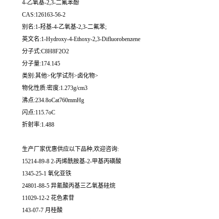
4-乙氧基-2,3-二氟苯酚
CAS:126163-56-2
别名:1-羟基-4-乙氧基-2,3-二氟苯;
英文名:1-Hydroxy-4-Ethoxy-2,3-Difluorobenzene
分子式:C8H8F2O2
分子量:174.145
类别:其他>化学试剂>卤化物>
物化性质:密度:1.273g/cm3
沸点:234.8oCat760mmHg
闪点:115.7oC
折射率:1.488
生产厂家优惠供应以下品种,欢迎咨询:
15214-89-8 2-丙烯酰胺基-2-甲基丙磺酸
1345-25-1 氧化亚铁
24801-88-5 异氰酸丙基三乙氧基硅烷
11029-12-2 花色素苷
143-07-7 月桂酸