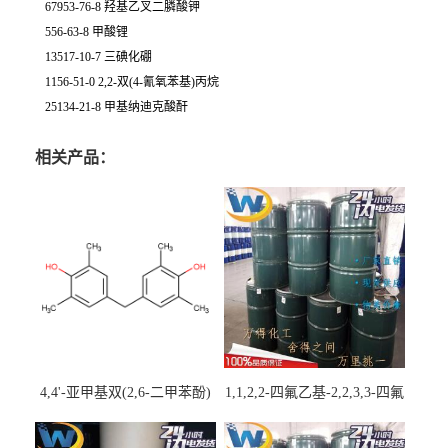
67953-76-8 羟基乙叉二膦酸钾
556-63-8 甲酸锂
13517-10-7 三碘化硼
1156-51-0 2,2-双(4-氰氧苯基)丙烷
25134-21-8 甲基纳迪克酸酐
相关产品：
4,4'-亚甲基双(2,6-二甲苯酚)
1,1,2,2-四氟乙基-2,2,3,3-四氟
丙基醚