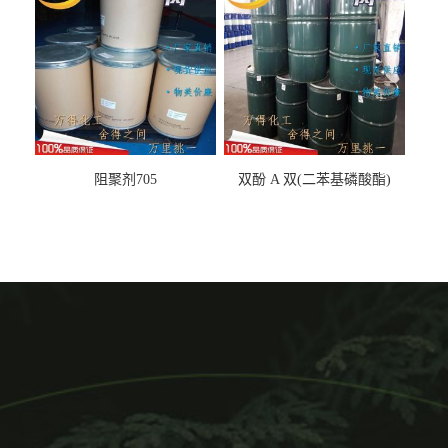
阻聚剂705
双酚 A 双(二苯基磷酸酯)