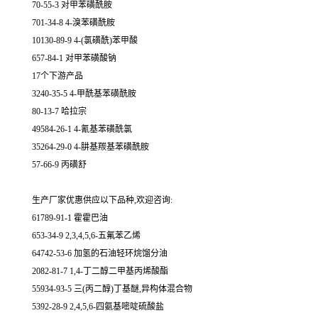
70-55-3 对甲苯磺酰胺
701-34-8 4-溴苯磺酰胺
10130-89-9 4-(氯磺酰)苯甲酸
657-84-1 对甲苯磺酸钠
17个下游产品
3240-35-5 4-甲酰基苯磺酰胺
80-13-7 哈拉宗
49584-26-1 4-氰基苯磺酰氯
35264-29-0 4-肼基羰基苯磺酰胺
57-66-9 丙磺舒
生产厂家优惠供应以下品种,欢迎咨询:
61789-91-1 霍霍巴油
653-34-9 2,3,4,5,6-五氟苯乙烯
64742-53-6 加氢的石油轻环烷馏分油
2082-81-7 1,4-丁二醇二甲基丙烯酸酯
55934-93-5 三(丙二醇)丁基醚,异构体混合物
5392-28-9 2,4,5,6-四氨基嘧啶硫酸盐