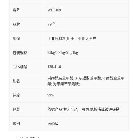
WD3109
货号
品牌
万得
用途
工业原材料,用于工业化大生产
25kg/200kg/5kg/1kg
包装规格
138-41-0
CAS编号
对磺酰胺苯甲酸; 对氨磺酰苯甲酸; 4-磺酰胺苯甲
别名
酸; 对甲酸苯磺酰胺;
99%
纯度
包装
依据产品性状而定,一般为:纸板桶或镀锌铁桶
级别
医药级