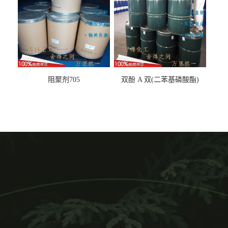
阻聚剂705
双酚 A 双(二苯基磷酸酯)