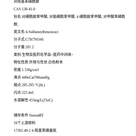
对羧基苯磺酰胺
CAS:138-41-0
别名:对磺酰胺苯甲酸; 对氨磺酰苯甲酸; 4-磺酰胺苯甲酸; 对甲酸苯磺酰
胺;
英文名:4-Sulfamoylbenzoicaci
分子式:C7H7NO4S
分子量:201.2
类别:生物及医药化学品>医药中间体>
物化性质:外观与性状:白色粉末
密度:1.536g/cm3
沸点:449oCat760mmHg
熔点:285-295 °C(lit.)
闪点:225.4oC
水溶解性:453mg/L(25oC)
储存条件:StoreatRT.
16个上游原料
17202-49-2 4-羧基苯磺叠氮