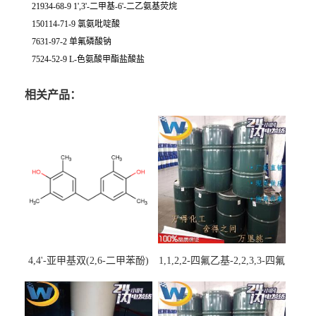
21934-68-9 1',3'-二甲基-6'-二乙氨基荧烷
150114-71-9 氯氨吡啶酸
7631-97-2 单氟磷酸钠
7524-52-9 L-色氨酸甲酯盐酸盐
相关产品：
4,4'-亚甲基双(2,6-二甲苯酚)
1,1,2,2-四氟乙基-2,2,3,3-四氟
丙基醚