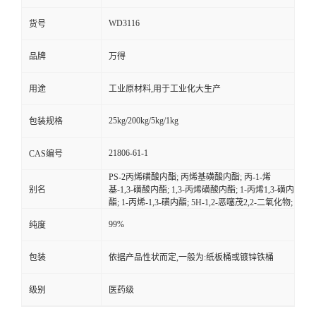
WD3116
货号
品牌
万得
用途
工业原材料,用于工业化大生产
25kg/200kg/5kg/1kg
包装规格
21806-61-1
CAS编号
PS-2丙烯磺酸内酯; 丙烯基磺酸内酯; 丙-1-烯
别名
基-1,3-磺酸内酯; 1,3-丙烯磺酸内酯; 1-丙烯1,3-磺内
酯; 1-丙烯-1,3-磺内酯; 5H-1,2-恶噻茂2,2-二氧化物;
99%
纯度
包装
依据产品性状而定,一般为:纸板桶或镀锌铁桶
级别
医药级