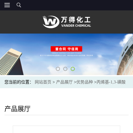
您当前的位置：
网站首页
>
产品展厅
>
优势品种
>
丙烯基-1,3-磺酸
内酯
产品展厅