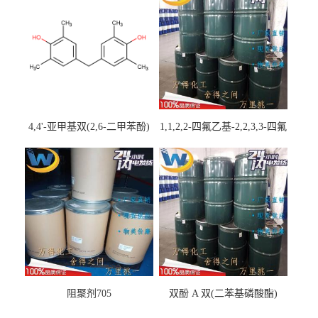
4,4'-亚甲基双(2,6-二甲苯酚)
1,1,2,2-四氟乙基-2,2,3,3-四氟
丙基醚
阻聚剂705
双酚 A 双(二苯基磷酸酯)