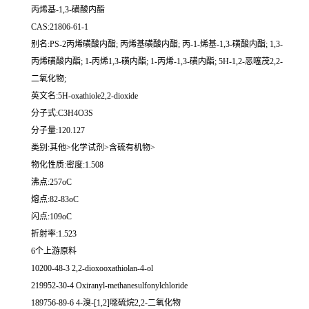
丙烯基-1,3-磺酸内酯
CAS:21806-61-1
别名:PS-2丙烯磺酸内酯; 丙烯基磺酸内酯; 丙-1-烯基-1,3-磺酸内酯; 1,3-
丙烯磺酸内酯; 1-丙烯1,3-磺内酯; 1-丙烯-1,3-磺内酯; 5H-1,2-恶噻茂2,2-
二氧化物;
英文名:5H-oxathiole2,2-dioxide
分子式:C3H4O3S
分子量:120.127
类别:其他>化学试剂>含硫有机物>
物化性质:密度:1.508
沸点:257oC
熔点:82-83oC
闪点:109oC
折射率:1.523
6个上游原料
10200-48-3 2,2-dioxooxathiolan-4-ol
219952-30-4 Oxiranyl-methanesulfonylchloride
189756-89-6 4-溴-[1,2]噁硫烷2,2-二氧化物