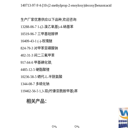
140713-97-9 4-[10-(2-methylprop-2-enoyloxy)decoxy]benzoicacid
生产厂家优惠供应以下品种,欢迎咨询:
13288-06-7 1-(2-溴乙氧基)-4-硝基苯
10519-96-7 三甲基硅醇钾
16409-43-1 (-)-玫瑰醚
824-79-3 对甲苯亚磺酸钠
402-31-3 间二三氟甲苯
917-64-6 甲基碘化镁;
4485-12-5 硬脂酸锂
10236-58-5 硒代-L-半胱氨酸
1344-08-7 多硫化钠
119462-56-5 1,3-双(柠康亚酰胺甲基)苯
相关产品：