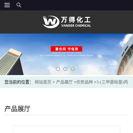
您当前的位置：
网站首页
>
产品展厅
>
优势品种
>
3-(三甲基硅基)丙
炔酸
产品展厅