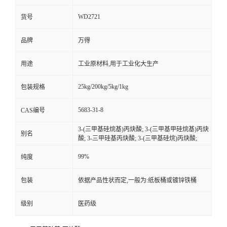
WD2721
货号
品牌
万得
用途
工业原材料,用于工业化大生产
25kg/200kg/5kg/1kg
包装规格
5683-31-8
CAS编号
3-(三甲基硅烷基)丙炔酸; 3-(三甲基甲硅烷基)丙炔
别名
酸; 3-三甲硅基丙炔酸; 3-(三甲基硅烷)丙炔酸;
99%
纯度
包装
依据产品性状而定,一般为:纸板桶或镀锌铁桶
级别
医药级