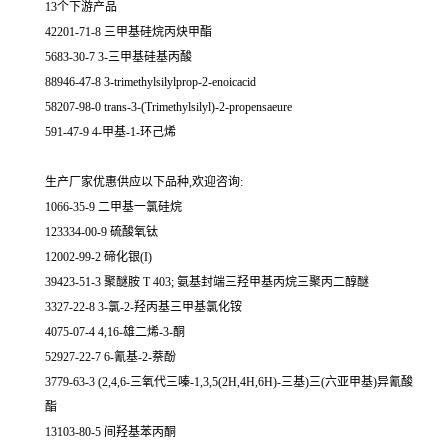
13个下游产品
42201-71-8 三甲基硅烷丙炔甲酯
5683-30-7 3-三甲基硅基丙酸
88946-47-8 3-trimethylsilylprop-2-enoicacid
58207-98-0 trans-3-(Trimethylsilyl)-2-propensaeure
591-47-9 4-甲基-1-环己烯
生产厂家优惠供应以下品种,欢迎咨询:
1066-35-9 二甲基一氯硅烷
123334-00-9 硫酸氧钛
12002-99-2 碲化银(I)
39423-51-3 聚醚胺 T 403; 氨基封端三羟甲基丙烷三聚丙二醇醚
3327-22-8 3-氯-2-羟丙基三甲基氯化铵
4075-07-4 4,16-雄二烯-3-酮
52927-22-7 6-氰基-2-萘酚
3779-63-3 (2,4,6-三氧代三嗪-1,3,5(2H,4H,6H)-三基)三(六亚甲基)异氰酸
酯
13103-80-5 间羟基苯丙酮