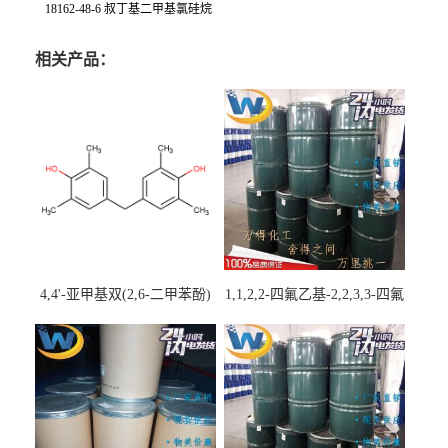
18162-48-6 叔丁基二甲基氯硅烷
相关产品：
4,4'-亚甲基双(2,6-二甲苯酚)
1,1,2,2-四氟乙基-2,2,3,3-四氟
丙基醚