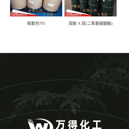
阻聚剂705
双酚 A 双(二苯基磷酸酯)