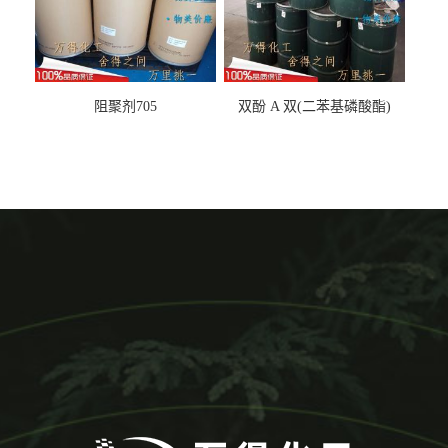
阻聚剂705
双酚 A 双(二苯基磷酸酯)