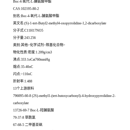
Boc-4-氧代-L-脯氨酸甲酯
CAS:102195-80-2
别名:Boc-4-氧代-L-脯氨酸甲酯
英文名:(S)-1-tert-Butyl2-methyl4-oxopyrrolidine-1,2-dicarboxylate
分子式:C11H17NO5
分子量:243.256
类别:其他>化学试剂>羰基化合物>
物化性质:密度:1.209g/cm3
沸点:333.1oCat760mmHg
熔点:35-40oC
闪点:>110oC
折射率:1.488
13个上游原料
796095-60-8 (2S)-methyl1-(tert-butoxycarbonyl)-4-hydroxypyrrolidine-2-
carboxylate
13726-69-7 Boc-L-羟脯氨酸
79-37-8 草酰氯
67-68-5 二甲基亚砜