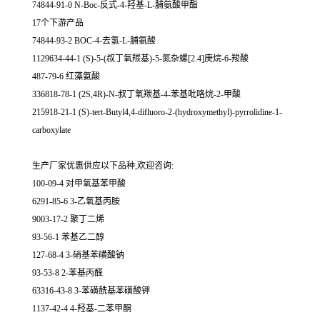
74844-91-0 N-Boc-反式-4-羟基-L-脯氨酸甲酯
17个下游产品
74844-93-2 BOC-4-去氢-L-脯氨酸
1129634-44-1 (S)-5-(叔丁氧羰基)-5-氮杂螺[2.4]庚烷-6-羧酸
487-79-6 红藻氨酸
336818-78-1 (2S,4R)-N-叔丁氧羰基-4-苯基吡咯烷-2-甲酸
215918-21-1 (S)-tert-Butyl4,4-difluoro-2-(hydroxymethyl)-pyrrolidine-1-
carboxylate
生产厂家优惠供应以下品种,欢迎咨询:
100-09-4 对甲氧基苯甲酸
6291-85-6 3-乙氧基丙胺
9003-17-2 聚丁二烯
93-56-1 苯基乙二醇
127-68-4 3-硝基苯磺酸钠
93-53-8 2-苯基丙醛
63316-43-8 3-苯磺酰基苯磺酸钾
1137-42-4 4-羟基-二苯甲酮