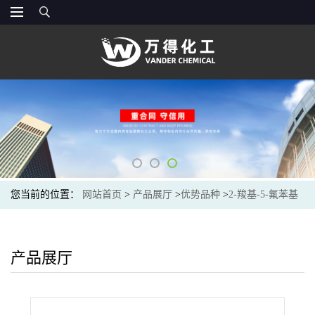
您当前的位置：
网站首页
>
产品展厅
>
优势品种
>
2-羧基-5-氟苯基
硼酸
产品展厅