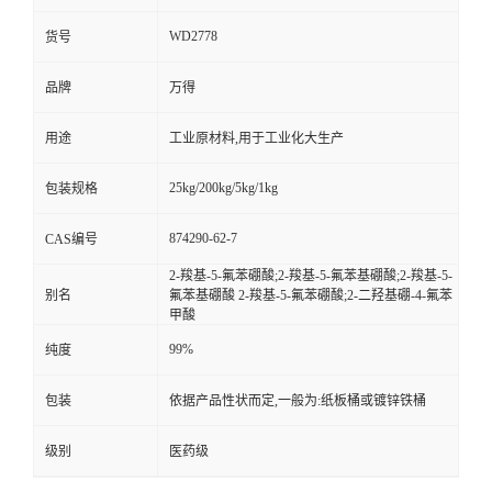
WD2778
货号
品牌
万得
用途
工业原材料,用于工业化大生产
25kg/200kg/5kg/1kg
包装规格
874290-62-7
CAS编号
2-羧基-5-氟苯硼酸;2-羧基-5-氟苯基硼酸;2-羧基-5-
别名
氟苯基硼酸 2-羧基-5-氟苯硼酸;2-二羟基硼-4-氟苯
甲酸
99%
纯度
包装
依据产品性状而定,一般为:纸板桶或镀锌铁桶
级别
医药级