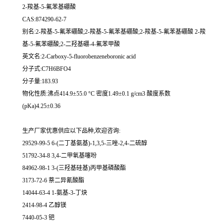
2-羧基-5-氟苯基硼酸
CAS:874290-62-7
别名:2-羧基-5-氟苯硼酸;2-羧基-5-氟苯基硼酸;2-羧基-5-氟苯基硼酸 2-羧
基-5-氟苯硼酸;2-二羟基硼-4-氟苯甲酸
英文名:2-Carboxy-5-fluorobenzeneboronic acid
分子式:C7H6BFO4
分子量:183.93
物化性质:沸点414.9±55.0 °C 密度1.49±0.1 g/cm3 酸度系数
(pKa)4.25±0.36
生产厂家优惠供应以下品种,欢迎咨询:
29529-99-5 6-(二丁基氨基)-1,3,5-三唑-2,4-二硫醇
51792-34-8 3,4-二甲氧基噻吩
84962-98-1 3-(三羟基硅基)丙甲基磷酸酯
3173-72-6 萘二异氰酸酯
14044-63-4 1-氨基-3-丁炔
2414-98-4 乙醇镁
7440-05-3 钯