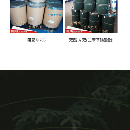
阻聚剂705
双酚 A 双(二苯基磷酸酯)