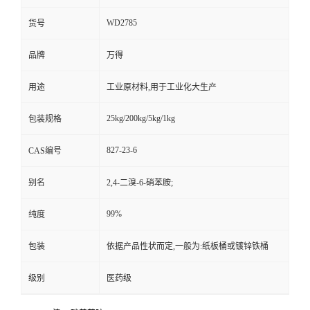
WD2785
货号
品牌
万得
用途
工业原材料,用于工业化大生产
25kg/200kg/5kg/1kg
包装规格
827-23-6
CAS编号
别名
2,4-二溴-6-硝苯胺;
99%
纯度
包装
依据产品性状而定,一般为:纸板桶或镀锌铁桶
级别
医药级