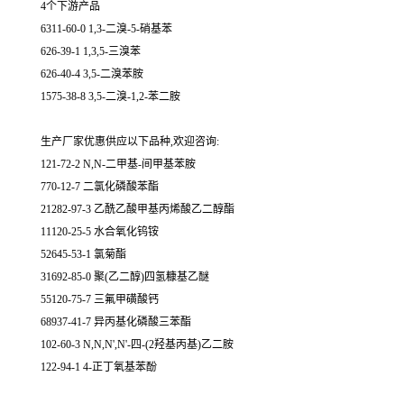
4个下游产品
6311-60-0 1,3-二溴-5-硝基苯
626-39-1 1,3,5-三溴苯
626-40-4 3,5-二溴苯胺
1575-38-8 3,5-二溴-1,2-苯二胺
生产厂家优惠供应以下品种,欢迎咨询:
121-72-2 N,N-二甲基-间甲基苯胺
770-12-7 二氯化磷酸苯酯
21282-97-3 乙酰乙酸甲基丙烯酸乙二醇酯
11120-25-5 水合氧化钨铵
52645-53-1 氯菊酯
31692-85-0 聚(乙二醇)四氢糠基乙醚
55120-75-7 三氟甲磺酸钙
68937-41-7 异丙基化磷酸三苯酯
102-60-3 N,N,N',N'-四-(2羟基丙基)乙二胺
122-94-1 4-正丁氧基苯酚