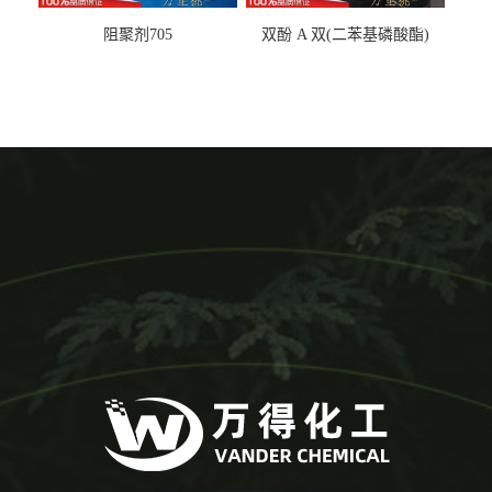
阻聚剂705
双酚 A 双(二苯基磷酸酯)