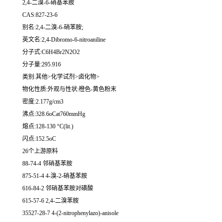
2,4-二溴-6-硝基苯胺
CAS:827-23-6
别名:2,4-二溴-6-硝苯胺;
英文名:2,4-Dibromo-6-nitroaniline
分子式:C6H4Br2N2O2
分子量:295.916
类别:其他>化学试剂>卤化物>
物化性质:外观与性状:橙色-黄色粉末
密度:2.177g/cm3
沸点:328.6oCat760mmHg
熔点:128-130 °C(lit.)
闪点:152.5oC
26个上游原料
88-74-4 邻硝基苯胺
875-51-4 4-溴-2-硝基苯胺
616-84-2 邻硝基苯胺对磺酸
615-57-6 2,4-二溴苯胺
35527-28-7 4-(2-nitrophenylazo)-anisole