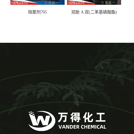
阻聚剂705
双酚 A 双(二苯基磷酸酯)