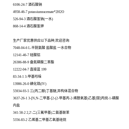
6106-24-7 酒石酸钠
4958-46-7 potassiumracemate*2H2O
526-94-3 酒石酸氢钠(一水)
868-14-4 酒石酸氢钾
生产厂家优惠供应以下品种,欢迎咨询:
7048-04-6 L-半胱氨酸 盐酸盐 一水合物
12141-46-7 硅酸铝
26386-88-9 叠氮磷酸二苯酯
12222-04-7 直接蓝 199
83-34-1 3-甲基吲哚
13986-26-0 碘化锆(IV)
55934-93-5 三(丙二醇)丁基醚,异构体混合物
3637-26-1 3-[N,N-二甲基-[2-(2-甲基丙-2-烯酰氧基)乙基]铵]丙烷-1-磺酸
内盐
341-58-2 2,2'-二(三氟甲基)二氨基联苯
5356-83-2 乙烯基二甲基乙氧基硅烷