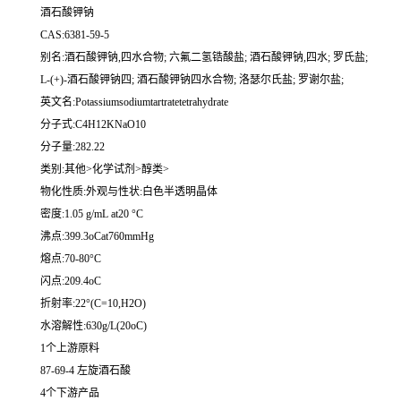
酒石酸钾钠
CAS:6381-59-5
别名:酒石酸钾钠,四水合物; 六氟二氢锆酸盐; 酒石酸钾钠,四水; 罗氏盐;
L-(+)-酒石酸钾钠四; 酒石酸钾钠四水合物; 洛瑟尔氏盐; 罗谢尔盐;
英文名:Potassiumsodiumtartratetetrahydrate
分子式:C4H12KNaO10
分子量:282.22
类别:其他>化学试剂>醇类>
物化性质:外观与性状:白色半透明晶体
密度:1.05 g/mL at20 °C
沸点:399.3oCat760mmHg
熔点:70-80°C
闪点:209.4oC
折射率:22°(C=10,H2O)
水溶解性:630g/L(20oC)
1个上游原料
87-69-4 左旋酒石酸
4个下游产品