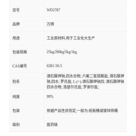
WD2787
货号
品牌
万得
用途
工业原材料,用于工业化大生产
25kg/200kg/5kg/1kg
包装规格
6381-59-5
CAS编号
酒石酸钾钠,四水合物; 六氟二氢锆酸盐; 酒石酸钾
别名
钠,四水; 罗氏盐; L-(+)-酒石酸钾钠四; 酒石酸钾钠
四水合物; 洛瑟尔氏盐; 罗谢尔盐;
99%
纯度
包装
依据产品性状而定,一般为:纸板桶或镀锌铁桶
级别
医药级