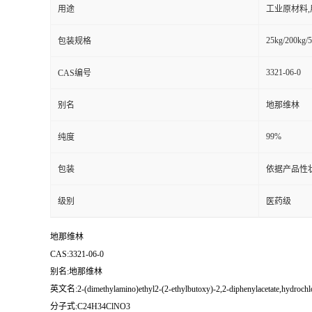
用途
工业原材料
25kg/200kg/5
包装规格
3321-06-0
CAS编号
别名
地那维林
99%
纯度
包装
依据产品性
级别
医药级
地那维林
CAS:3321-06-0
别名:地那维林
英文名:2-(dimethylamino)ethyl2-(2-ethylbutoxy)-2,2-diphenylacetate,hydrochl
分子式:C24H34ClNO3