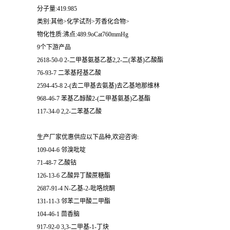
分子量:419.985
类别:其他>化学试剂>芳香化合物>
物化性质:沸点:489.9oCat760mmHg
9个下游产品
2618-50-0 2-二甲基氨基乙基2,2-二(苯基)乙酸酯
76-93-7 二苯基羟基乙酸
2594-45-8 2-(去二甲基去氨基)去乙基地那维林
968-46-7 苯基乙醇酸2-(二甲基氨基)乙基酯
117-34-0 2,2-二苯基乙酸
生产厂家优惠供应以下品种,欢迎咨询:
109-04-6 邻溴吡啶
71-48-7 乙酸钴
126-13-6 乙酸异丁酸蔗糖酯
2687-91-4 N-乙基-2-吡咯烷酮
131-11-3 邻苯二甲酸二甲酯
104-46-1 茴香脑
917-92-0 3,3-二甲基-1-丁炔