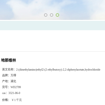
地那维林
英文名称：
2-(dimethylamino)ethyl2-(2-ethylbutoxy)-2,2-diphenylacetate,hydrochloride
品牌：
万得
产地：
湖北
货号：
WD2799
cas：
3321-06-0
价格：
￥1/千克