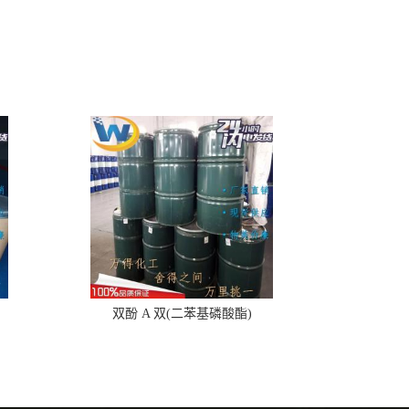
双酚 A 双(二苯基磷酸酯)