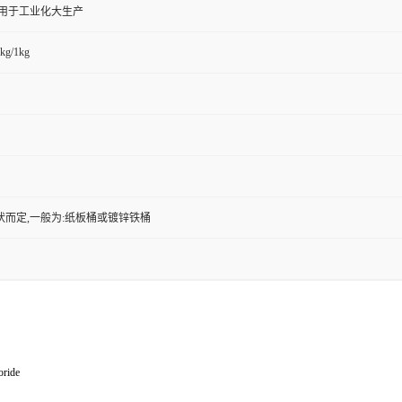
,用于工业化大生产
kg/1kg
状而定,一般为:纸板桶或镀锌铁桶
oride