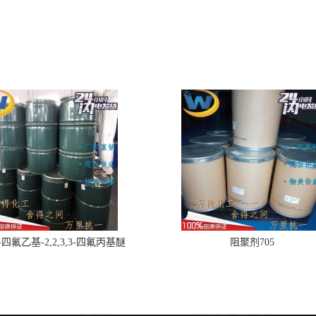
,2-四氟乙基-2,2,3,3-四氟丙基醚
阻聚剂705