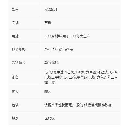
WD2804
货号
品牌
万得
用途
工业原材料,用于工业化大生产
25kg/200kg/5kg/1kg
包装规格
2549-93-1
CAS编号
1,4-双氨甲基环己烷; 1,4-双(氨甲基)环己烷; 1,4-环
别名
己烷二甲胺; 1,4-二(氨甲基)环己烷; 六氢对苯二甲
撑二胺;
99%
纯度
包装
依据产品性状而定,一般为:纸板桶或镀锌铁桶
级别
医药级