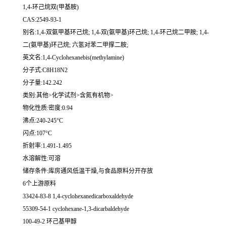
1,4-环己烷双(甲基胺)
CAS:2549-93-1
别名:1,4-双氨甲基环己烷; 1,4-双(氨甲基)环己烷; 1,4-环己烷二甲胺; 1,4-
二(氨甲基)环己烷; 六氢对苯二甲撑二胺;
英文名:1,4-Cyclohexanebis(methylamine)
分子式:C8H18N2
分子量:142.242
类别:其他>化学试剂>含氮有机物>
物化性质:密度:0.94
沸点:240-245°C
闪点:107°C
折射率:1.491-1.495
水溶解性:可溶
储存条件:库房通风低温干燥,与食品原料分开存放
6个上游原料
33424-83-8 1,4-cyclohexanedicarboxaldehyde
55309-54-1 cyclohexane-1,3-dicarbaldehyde
100-49-2 环己基甲醇