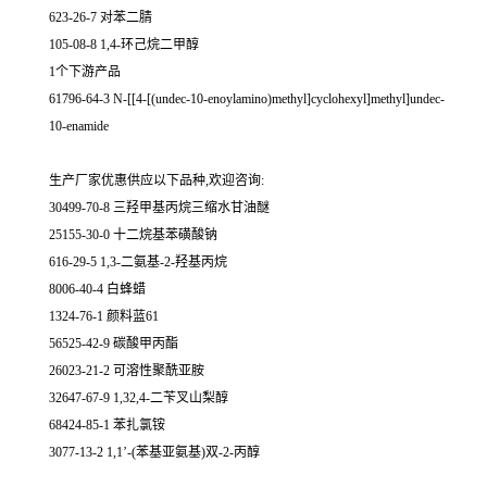
623-26-7 对苯二腈
105-08-8 1,4-环己烷二甲醇
1个下游产品
61796-64-3 N-[[4-[(undec-10-enoylamino)methyl]cyclohexyl]methyl]undec-
10-enamide
生产厂家优惠供应以下品种,欢迎咨询:
30499-70-8 三羟甲基丙烷三缩水甘油醚
25155-30-0 十二烷基苯磺酸钠
616-29-5 1,3-二氨基-2-羟基丙烷
8006-40-4 白蜂蜡
1324-76-1 颜料蓝61
56525-42-9 碳酸甲丙酯
26023-21-2 可溶性聚酰亚胺
32647-67-9 1,32,4-二苄叉山梨醇
68424-85-1 苯扎氯铵
3077-13-2 1,1’-(苯基亚氨基)双-2-丙醇