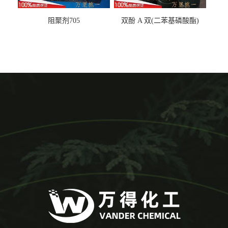
阻聚剂705
双酚 A 双(二苯基磷酸酯)