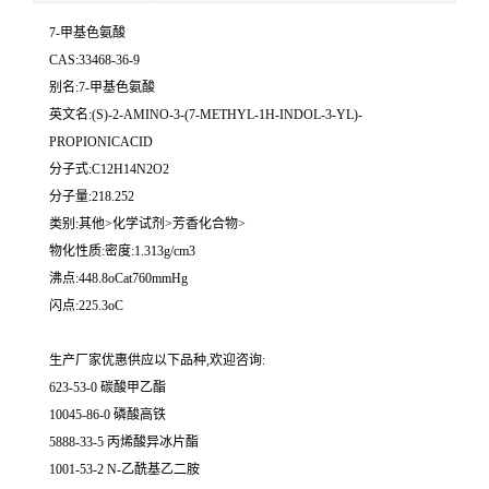
7-甲基色氨酸
CAS:33468-36-9
别名:7-甲基色氨酸
英文名:(S)-2-AMINO-3-(7-METHYL-1H-INDOL-3-YL)-
PROPIONICACID
分子式:C12H14N2O2
分子量:218.252
类别:其他>化学试剂>芳香化合物>
物化性质:密度:1.313g/cm3
沸点:448.8oCat760mmHg
闪点:225.3oC
生产厂家优惠供应以下品种,欢迎咨询:
623-53-0 碳酸甲乙酯
10045-86-0 磷酸高铁
5888-33-5 丙烯酸异冰片酯
1001-53-2 N-乙酰基乙二胺