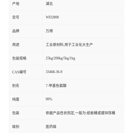
产地
湖北
WD2808
货号
品牌
万得
用途
工业原材料,用于工业化大生产
25kg/200kg/5kg/1kg
包装规格
33468-36-9
CAS编号
别名
7-甲基色氨酸
99%
纯度
包装
依据产品性状而定,一般为:纸板桶或镀锌铁桶
级别
医药级