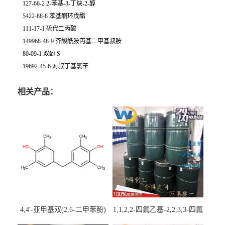
127-66-2 2-苯基-3-丁炔-2-醇
5422-88-8 苯基酮环戊酯
111-17-1 硫代二丙酸
149968-48-9 芥酸酰胺丙基二甲基叔胺
80-09-1 双酚 S
19692-45-6 对叔丁基氯苄
相关产品：
4,4'-亚甲基双(2,6-二甲苯酚)
1,1,2,2-四氟乙基-2,2,3,3-四氟
丙基醚