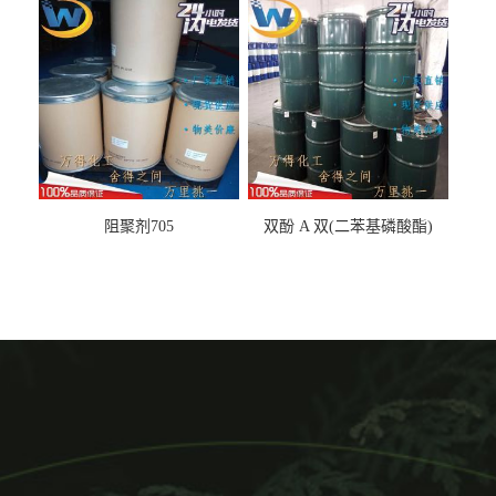
阻聚剂705
双酚 A 双(二苯基磷酸酯)