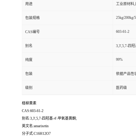
用途
工业原材料
25kg/200kg/5
包装规格
603-61-2
CAS编号
别名
3,3',5,7-
99%
纯度
包装
依据产品性
级别
医药级
柽柳黄素
CAS:603-61-2
别名:3,3',5,7-四羟基-4'-甲氧基黄酮;
英文名:amarixetin
分子式:C16H12O7