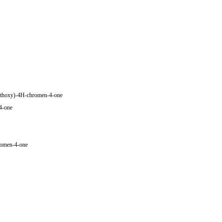
ethoxy)-4H-chromen-4-one
4-one
romen-4-one