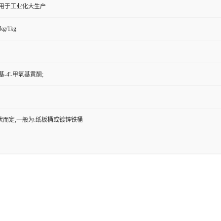
,用于工业化大生产
kg/1kg
四羟基-4'-甲氧基黄酮;
状而定,一般为:纸板桶或镀锌铁桶