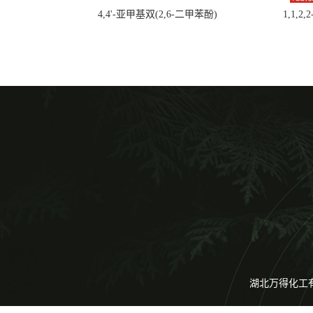
4,4'-亚甲基双(2,6-二甲苯酚)
1,1,2
湖北万得化工