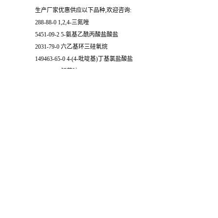
生产厂家优惠供应以下品种,欢迎咨询:
288-88-0 1,2,4-三氮唑
5451-09-2 5-氨基乙酰丙酸盐酸盐
2031-79-0 六乙基环三硅氧烷
149463-65-0 4-(4-吡啶基)丁基氯盐酸盐
3740-92-9 解草啶
22967-92-6 甲基汞
520-45-6 脱氢乙酸
6938-94-9 己二酸二异丙酯
1313-99-1 氧化镍
513-79-1 碳酸钴
相关产品：