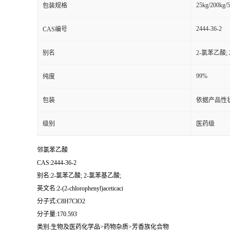
25kg/200kg/5
包装规格
2444-36-2
CAS编号
别名
2-氯苯乙酸;
99%
纯度
包装
依据产品性
级别
医药级
邻氯苯乙酸
CAS:2444-36-2
别名:2-氯苯乙酸; 2-氯苯基乙酸;
英文名:2-(2-chlorophenyl)aceticaci
分子式:C8H7ClO2
分子量:170.593
类别:生物及医药化学品>药物杂质>芳香族化合物