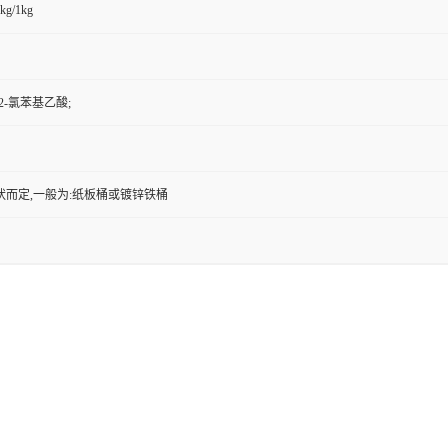
kg/1kg
 2-氯苯基乙酸;
状而定,一般为:纸板桶或镀锌铁桶