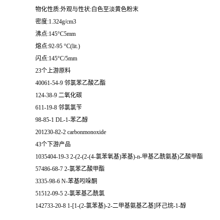
物化性质:外观与性状:白色至淡黄色粉末
密度:1.324g/cm3
沸点:145°C5mm
熔点:92-95 °C(lit.)
闪点:145°C/5mm
23个上游原料
40061-54-9 邻氯苯乙酸乙酯
124-38-9 二氧化碳
611-19-8 邻氯氯苄
98-85-1 DL-1-苯乙醇
201230-82-2 carbonmonoxide
43个下游产品
1035404-19-3 2-(2-(2-(4-氯苯氧基)苯基)-n-甲基乙酰氨基)乙酸甲酯
57486-68-7 2-氯苯乙酸甲酯
3335-98-6 N-苯基吲哚酮
51512-09-5 2-氯苯基乙酰氯
142733-20-8 1-[1-(2-氯苯基)-2-二甲基氨基乙基]环己烷-1-醇