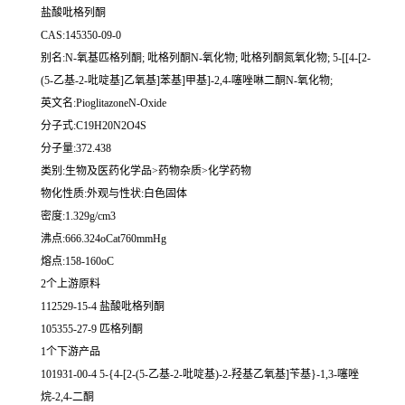
盐酸吡格列酮
CAS:145350-09-0
别名:N-氧基匹格列酮; 吡格列酮N-氧化物; 吡格列酮氮氧化物; 5-[[4-[2-
(5-乙基-2-吡啶基]乙氧基]苯基]甲基]-2,4-噻唑啉二酮N-氧化物;
英文名:PioglitazoneN-Oxide
分子式:C19H20N2O4S
分子量:372.438
类别:生物及医药化学品>药物杂质>化学药物
物化性质:外观与性状:白色固体
密度:1.329g/cm3
沸点:666.324oCat760mmHg
熔点:158-160oC
2个上游原料
112529-15-4 盐酸吡格列酮
105355-27-9 匹格列酮
1个下游产品
101931-00-4 5-{4-[2-(5-乙基-2-吡啶基)-2-羟基乙氧基]苄基}-1,3-噻唑
烷-2,4-二酮