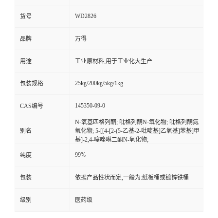
WD2826
货号
品牌
万得
用途
工业原材料,用于工业化大生产
25kg/200kg/5kg/1kg
包装规格
145350-09-0
CAS编号
N-氧基匹格列酮; 吡格列酮N-氧化物; 吡格列酮氮
别名
氧化物; 5-[[4-[2-(5-乙基-2-吡啶基]乙氧基]苯基]甲
基]-2,4-噻唑啉二酮N-氧化物;
99%
纯度
包装
依据产品性状而定,一般为:纸板桶或镀锌铁桶
级别
医药级