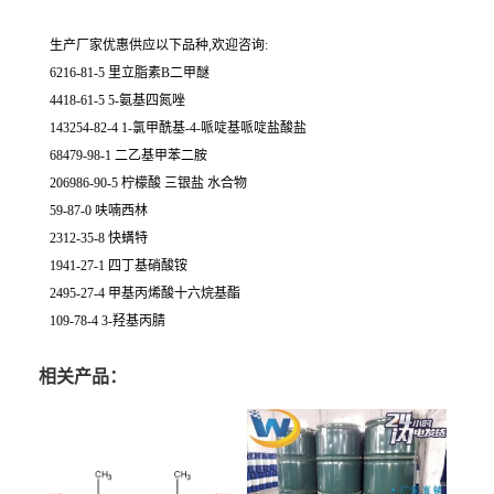
生产厂家优惠供应以下品种,欢迎咨询:
6216-81-5 里立脂素B二甲醚
4418-61-5 5-氨基四氮唑
143254-82-4 1-氯甲酰基-4-哌啶基哌啶盐酸盐
68479-98-1 二乙基甲苯二胺
206986-90-5 柠檬酸 三银盐 水合物
59-87-0 呋喃西林
2312-35-8 快螨特
1941-27-1 四丁基硝酸铵
2495-27-4 甲基丙烯酸十六烷基酯
109-78-4 3-羟基丙腈
相关产品：