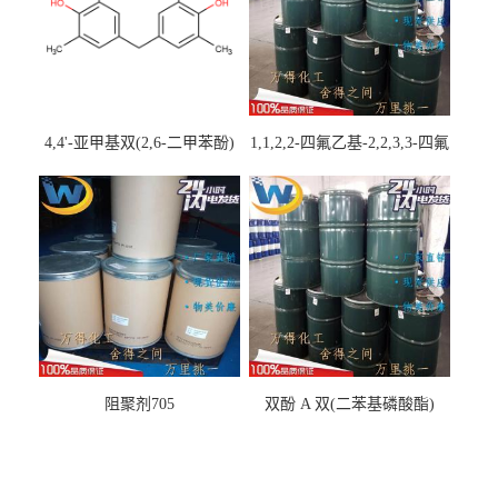
4,4'-亚甲基双(2,6-二甲苯酚)
1,1,2,2-四氟乙基-2,2,3,3-四氟
丙基醚
阻聚剂705
双酚 A 双(二苯基磷酸酯)