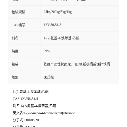
25kg/200kg/5kg/1kg
包装规格
123858-51-5
CAS编号
别名
1-(2-氨基-4-溴苯基)乙酮
99%
纯度
包装
依据产品性状而定,一般为:纸板桶或镀锌铁桶
级别
医药级
1-(2-氨基-4-溴苯基)乙酮
CAS:123858-51-5
别名:1-(2-氨基-4-溴苯基)乙酮
英文名:1-(2-Amino-4-bromophenyl)ethanone
分子式:C8H8BrNO