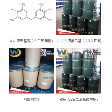
4,4'-亚甲基双(2,6-二甲苯酚)
1,1,2,2-四氟乙基-2,2,3,3-四氟
丙基醚
阻聚剂705
双酚 A 双(二苯基磷酸酯)