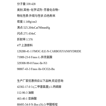
分子量:339.428
类别:其他>化学试剂>芳香化合物>
物化性质:外观与性状:白色粉末
密度:1.149g/cm3
沸点:525.204oCat760mmHg
闪点:271.434oC
折射率:1.576
4个上游原料
129288-41-1 FMOC-ILE-N-CARBOXYANHYDRIDE
71989-23-6 Fmoc-L-异亮氨酸
329308-99-8 Fmoc-Ile-N3
98807-43-3 Fmoc-Ile-OCO2i-Bu
生产厂家优惠供应以下品种,欢迎咨询:
42302-17-0 3-(二甲基氨基)-1-丙硫醇
112-90-3 油胺
463-40-1 亚麻酸
88495-54-9 N-Boc-(S)-3-甲酸哌啶