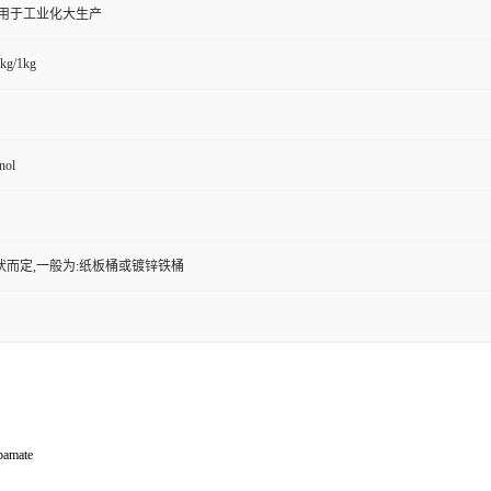
,用于工业化大生产
kg/1kg
nol
状而定,一般为:纸板桶或镀锌铁桶
bamate