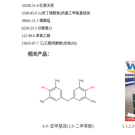
10338-51-9 红景天苷
2530-85-0 3-(异丁烯酰氧)丙基三甲氧基硅烷
39041-31-1 磷酸锰
6250-23-3 分散黄23
122-99-6 苯氧乙醇
15635-87-7 三(乙酰丙酮根)合铱(III)
相关产品：
4,4'-亚甲基双(2,6-二甲苯酚)
1,1,2