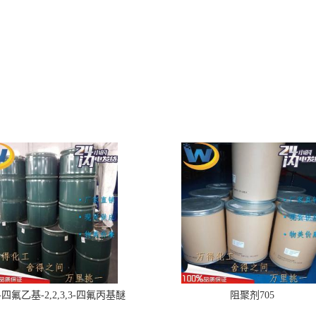
,2-四氟乙基-2,2,3,3-四氟丙基醚
阻聚剂705