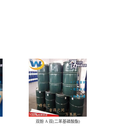
双酚 A 双(二苯基磷酸酯)