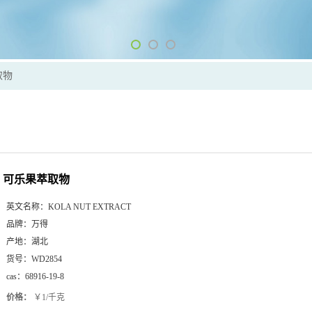
取物
可乐果萃取物
英文名称：
KOLA NUT EXTRACT
品牌：
万得
产地：
湖北
货号：
WD2854
cas：
68916-19-8
价格：
￥1/千克