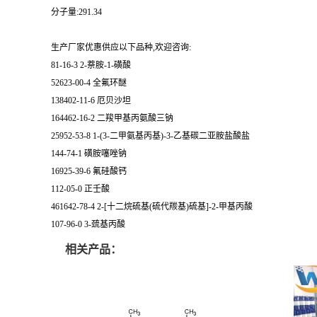
分子量:291.34
生产厂家优惠供应以下品种,欢迎咨询:
81-16-3 2-萘胺-1-磺酸
52623-00-4 全氟环醚
138402-11-6 厄贝沙坦
164462-16-2 二羧甲基丙氨酸三钠
25952-53-8 1-(3-二甲氨基丙基)-3-乙基碳二亚胺盐酸盐
144-74-1 磺胺噻唑钠
16925-39-6 氟硅酸钙
112-05-0 正壬酸
461642-78-4 2-[十二烷硫基(硫代羰基)硫基]-2-甲基丙酸
107-96-0 3-巯基丙酸
相关产品：