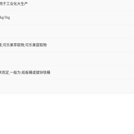
,用于工业化大生产
kg/1kg
液;可乐果萃取物;可乐果提取物
状而定,一般为:纸板桶或镀锌铁桶