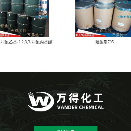
,2-四氟乙基-2,2,3,3-四氟丙基醚
阻聚剂705