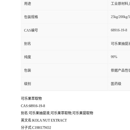
用途
工业原材料
25kg/200kg/5
包装规格
68916-19-8
CAS编号
别名
可乐果抽提
99%
纯度
包装
依据产品性
级别
医药级
可乐果萃取物
CAS:68916-19-8
别名:可乐果抽提液;可乐果萃取物;可乐果提取物
英文名:KOLA NUT EXTRACT
分子式:C19H17NO2