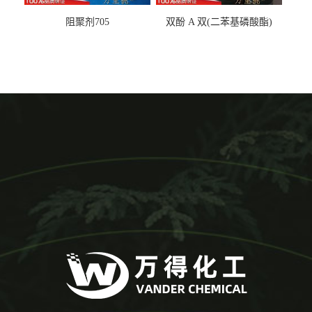
阻聚剂705
双酚 A 双(二苯基磷酸酯)