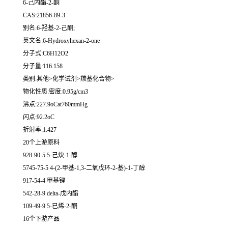
6-己内酯-2-酮
CAS:21856-89-3
别名:6-羟基-2-己酮;
英文名:6-Hydroxyhexan-2-one
分子式:C6H12O2
分子量:116.158
类别:其他>化学试剂>羰基化合物>
物化性质:密度:0.95g/cm3
沸点:227.9oCat760mmHg
闪点:92.2oC
折射率:1.427
20个上游原料
928-90-5 5-己炔-1-醇
5745-75-5 4-(2-甲基-1,3-二氧戊环-2-基)-1-丁醇
917-54-4 甲基锂
542-28-9 delta-戊内酯
109-49-9 5-已烯-2-酮
16个下游产品