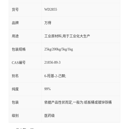
WD2855
货号
品牌
万得
用途
工业原材料,用于工业化大生产
25kg/200kg/5kg/1kg
包装规格
21856-89-3
CAS编号
别名
6-羟基-2-己酮;
99%
纯度
包装
依据产品性状而定,一般为:纸板桶或镀锌铁桶
级别
医药级