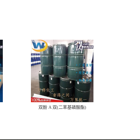
双酚 A 双(二苯基磷酸酯)