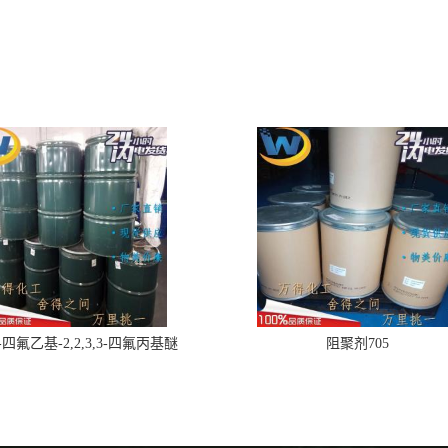
,2-四氟乙基-2,2,3,3-四氟丙基醚
阻聚剂705