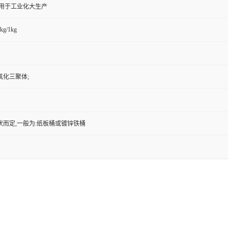
,用于工业化大生产
kg/1kg
氟化三聚体;
状而定,一般为:纸板桶或镀锌铁桶