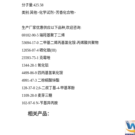
分子量:425.58
类别:其他>化学试剂>芳香化合物>
生产厂家优惠供应以下品种,欢迎咨询:
69102-90-5 端羟基聚丁二烯
53694-17-0 二甲基二烯丙基氯化铵-丙烯酸共聚物
12056-07-4 硒化铟(III)
23593-75-1 克霉唑
1344-28-1 氧化铝
4499-86-9 四丙基氢氧化铵
4991-47-3 二棕榈酸锌酯
128-37-0 2,6-二叔丁基-4-甲基苯酚
1109-28-0 麦芽三糖
102-97-6 N-苄基异丙胺
相关产品：