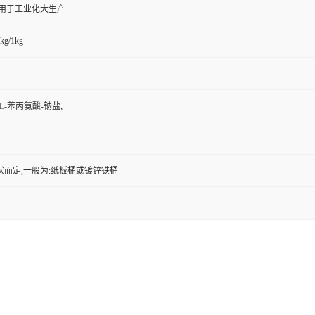
,用于工业化大生产
kg/1kg
L-苯丙氨酸-钠盐;
状而定,一般为:纸板桶或镀锌铁桶