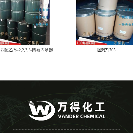
,2-四氟乙基-2,2,3,3-四氟丙基醚
阻聚剂705