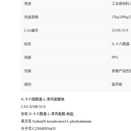
用途
工业原材料
25kg/200kg/5
包装规格
32190-55-9
CAS编号
别名
N-十六酰基-
99%
纯度
包装
依据产品性
级别
医药级
N-十六碳酰基-L-苯丙氨酸钠
CAS:32190-55-9
别名:N-十六酰基-L-苯丙氨酸-钠盐;
英文名:SodiumN-hexadecanoyl-L-phenlyalaninate
分子式:C25H40NNaO3