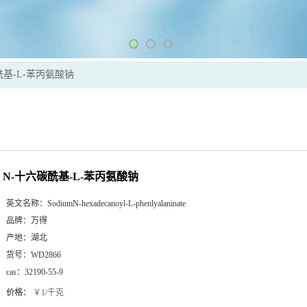
酰基-L-苯丙氨酸钠
N-十六碳酰基-L-苯丙氨酸钠
英文名称：
SodiumN-hexadecanoyl-L-phenlyalaninate
品牌：
万得
产地：
湖北
货号：
WD2866
cas：
32190-55-9
价格：
￥1/千克