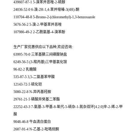
439607-87-1 5-溴苯并恶唑-2-硫醇
24036-52-0 6-溴-2H-1,4-苯并噁嗪-3(4H)-酮
110704-48-8 5-Bromo-2-(chloromethyl)-1,3-benzoxazole
5676-56-2 5-溴-2-甲基苯并恶唑
107986-49-2 2-乙酰氨基-4-溴苯酚
生产厂家优惠供应以下品种,欢迎咨询:
63995-70-0 三苯基膦三间磺酸钠盐
6249-56-5 (3-羧丙基)三甲基氯化铵
96-82-2 乳糖酸
535-87-5 3,5-二氨基苯甲酸
12143-72-5 硫化钽
5080-22-8 N-异丙基羟胺
29761-21-5 磷酸异癸基二苯酯
22252-43-3 7-氨基-3-甲基-8-氧代-5-硫杂-1-氮杂双环[4.2.0]辛-2-烯-2-甲
酸
9048-46-8 牛血清白蛋白
2687-91-4 N-乙基-2-吡咯烷酮