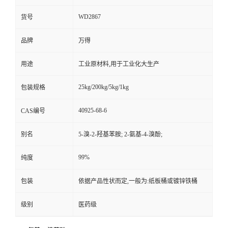
WD2867
货号
品牌
万得
用途
工业原材料,用于工业化大生产
25kg/200kg/5kg/1kg
包装规格
40925-68-6
CAS编号
别名
5-溴-2-羟基苯胺; 2-氨基-4-溴酚;
99%
纯度
包装
依据产品性状而定,一般为:纸板桶或镀锌铁桶
级别
医药级