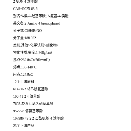
2-氨基-4-溴苯酚
CAS:40925-68-6
别名:5-溴-2-羟基苯胺; 2-氨基-4-溴酚;
英文名:2-Amino-4-bromophenol
分子式:C6H6BrNO
分子量:188.022
类别:其他>化学试剂>卤化物>
物化性质:密度:1.768g/cm3
沸点:282.8oCat760mmHg
熔点:135-140°C
闪点:124.9oC
12个上游原料
614-80-2 邻乙酰氨基酚
106-41-2 4-溴苯酚
7693-52-9 4-溴-2-硝基苯酚
95-55-6 邻氨基苯酚
107986-49-2 2-乙酰氨基-4-溴苯酚
23个下游产品