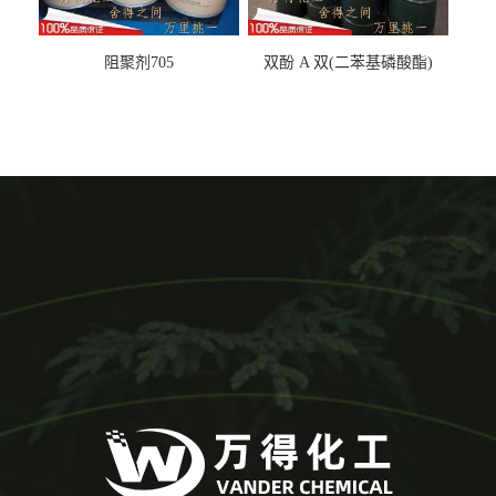
阻聚剂705
双酚 A 双(二苯基磷酸酯)