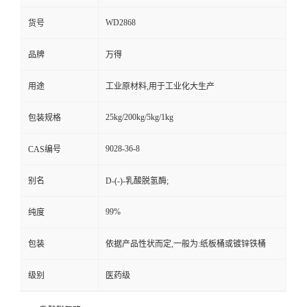
WD2868
货号
品牌
万得
用途
工业原材料,用于工业化大生产
25kg/200kg/5kg/1kg
包装规格
9028-36-8
CAS编号
别名
D-(-)-乳酸脱氢酶;
99%
纯度
包装
依据产品性状而定,一般为:纸板桶或镀锌铁桶
级别
医药级