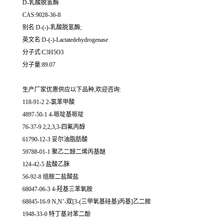
D-乳酸脱氢酶
CAS:9028-36-8
别名:D-(-)-乳酸脱氢酶;
英文名:D-(-)-Lactatedehydrogenase
分子式:C3H5O3
分子量:89.07
生产厂家优惠供应以下品种,欢迎咨询:
118-91-2 2-氯苯甲酸
4897-50-1 4-哌啶基哌啶
76-37-9 2,2,3,3-四氟丙醇
61790-12-3 妥尔油脂肪酸
59788-01-1 聚乙二醇二烯丙基醚
124-42-5 盐酸乙脒
56-92-8 组胺二盐酸盐
68047-06-3 4-羟基三苯氧胺
68845-16-9 N,N’-双[3-(三甲氧基硅基)丙基]乙二胺
1948-33-0 特丁基对苯二酚