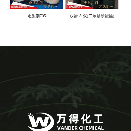
阻聚剂705
双酚 A 双(二苯基磷酸酯)