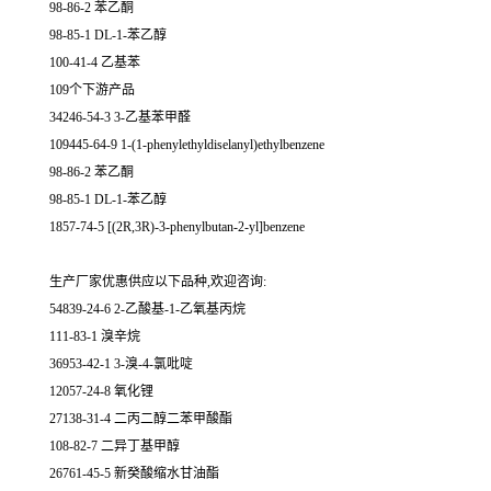
98-86-2 苯乙酮
98-85-1 DL-1-苯乙醇
100-41-4 乙基苯
109个下游产品
34246-54-3 3-乙基苯甲醛
109445-64-9 1-(1-phenylethyldiselanyl)ethylbenzene
98-86-2 苯乙酮
98-85-1 DL-1-苯乙醇
1857-74-5 [(2R,3R)-3-phenylbutan-2-yl]benzene
生产厂家优惠供应以下品种,欢迎咨询:
54839-24-6 2-乙酸基-1-乙氧基丙烷
111-83-1 溴辛烷
36953-42-1 3-溴-4-氯吡啶
12057-24-8 氧化锂
27138-31-4 二丙二醇二苯甲酸酯
108-82-7 二异丁基甲醇
26761-45-5 新癸酸缩水甘油酯