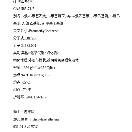
(1-溴乙基)苯
CAS:585-71-7
别名:1-溴-1-苯基乙烷; α-甲基溴苄; alpha-溴乙基苯; 1-苯乙基溴; 1-溴乙
基苯; A-溴乙基苯; Α-甲基苄基溴;
英文名:(1-Bromoethyl)benzene
分子式:C8H9Br
分子量:185.061
类别:其他>化学试剂>卤化物>
物化性质:外观与性状:透明黄色至褐色液体
密度:1.356 g/mL at25 °C(lit.)
沸点:94 °C16 mmHg(lit.)
熔点:-65°C
闪点:179 °F
折射率:n20/D1.56(lit.)
50个上游原料
292638-84-7 phenylene-ethylene
631-61-8 乙酸铵