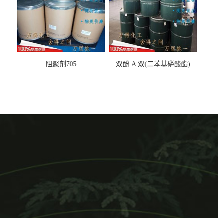
阻聚剂705
双酚 A 双(二苯基磷酸酯)