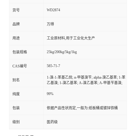
WD2874
货号
品牌
万得
用途
工业原材料,用于工业化大生产
25kg/200kg/5kg/1kg
包装规格
585-71-7
CAS编号
1-溴-1-苯基乙烷; α-甲基溴苄; alpha-溴乙基苯; 1-苯
别名
乙基溴; 1-溴乙基苯; A-溴乙基苯; Α-甲基苄基溴;
99%
纯度
包装
依据产品性状而定,一般为:纸板桶或镀锌铁桶
级别
医药级