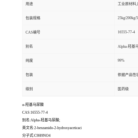
用途
工业原材料
25kg/200kg/5
包装规格
16555-77-4
CAS编号
别名
Alpha-羟基
99%
纯度
包装
依据产品性
级别
医药级
α-羟基马尿酸
CAS:16555-77-4
别名:Alpha-羟基马尿酸;
英文名:2-benzamido-2-hydroxyaceticaci
分子式:C9H9NO4