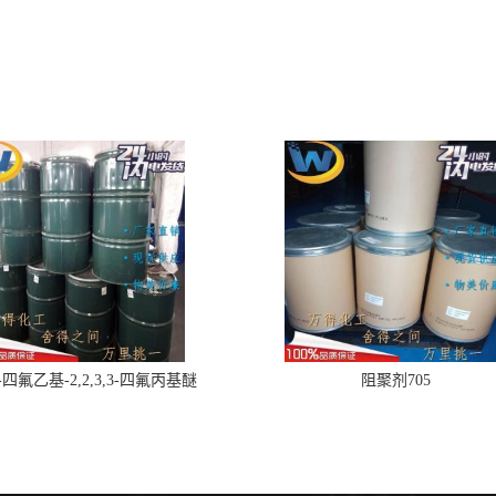
,2-四氟乙基-2,2,3,3-四氟丙基醚
阻聚剂705