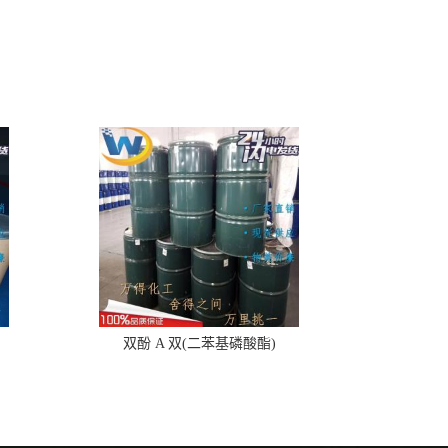
双酚 A 双(二苯基磷酸酯)