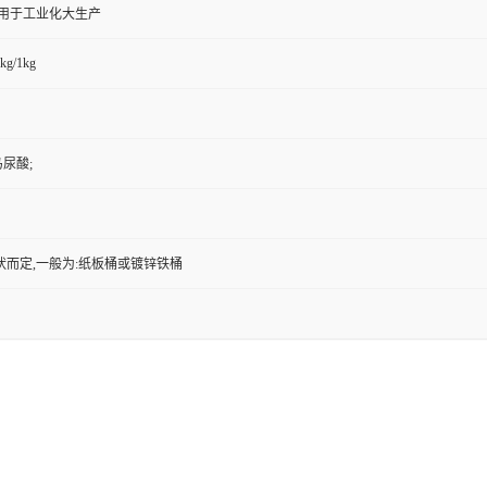
,用于工业化大生产
kg/1kg
马尿酸;
状而定,一般为:纸板桶或镀锌铁桶